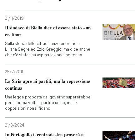
PODCAST
21/11/2019
Il sindaco di Biella dice di essere stato «un
NEWSLETTER
cretino»
Sulla storia delle cittadinanze onorarie a
Liliana Segre ed Ezio Greggio, ma dice anche
I MIEI PREFERITI
che c'è stata una «speculazione indegna»
25/7/2011
SHOP
La Siria apre ai partiti, ma la repressione
continua
CALENDARIO
Una legge proposta dal governo supererebbe
per la prima volta il partito unico, ma le
opposizioni non si fidano
AREA PERSONALE
21/3/2024
Entra
In Portogallo il centrodestra proverà a