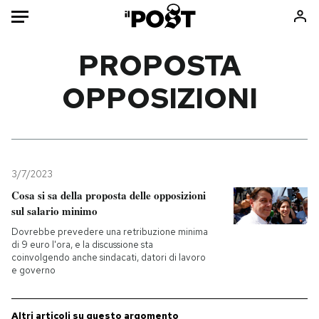
Auto
PROPOSTA
OPPOSIZIONI
HOME
Italia
Moda
Mondo
Libri
Politica
Consumismi
3/7/2023
Tecnologia
Storie/Idee
Cosa si sa della proposta delle opposizioni
Internet
Ok Boomer!
sul salario minimo
Scienza
Media
Dovrebbe prevedere una retribuzione minima
Cultura
Europa
di 9 euro l'ora, e la discussione sta
coinvolgendo anche sindacati, datori di lavoro
Economia
Altrecose
e governo
Sport
Mondiali calcio 2026
Altri articoli su questo argomento