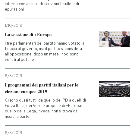
interno con accuse di iscrizioni fasulle e di
epurazioni
PODCAST
1/10/2019
NEWSLETTER
La scissione di +Europa
I tre parlamentari del partito hanno votato la
fiducia al governo, ma il partito si considera
I MIEI PREFERITI
all'opposizione: dopo un mese i nodi sono
venuti al pettine
SHOP
8/5/2019
I programmi dei partiti italiani per le
elezioni europee 2019
CALENDARIO
Ci sono quasi tutti, da quello del PD a quelli di
Forza Italia, dei Verdi Europei e di +Europa:
AREA PERSONALE
quello della Lega, invece, non si trova da
nessuna parte
Entra
8/5/2019