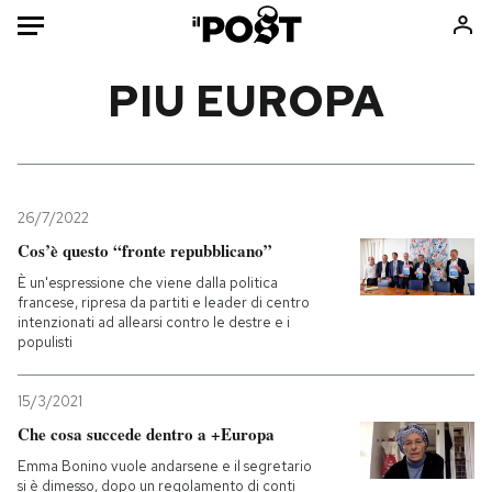
Auto
PIU EUROPA
HOME
Italia
Moda
Mondo
Libri
26/7/2022
Politica
Consumismi
Cos’è questo “fronte repubblicano”
Tecnologia
Storie/Idee
È un'espressione che viene dalla politica
francese, ripresa da partiti e leader di centro
Internet
Ok Boomer!
intenzionati ad allearsi contro le destre e i
Scienza
Media
populisti
Cultura
Europa
15/3/2021
Economia
Altrecose
Che cosa succede dentro a +Europa
Sport
Mondiali calcio 2026
Emma Bonino vuole andarsene e il segretario
si è dimesso, dopo un regolamento di conti