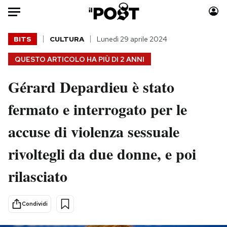
Auto
BITS
CULTURA
Lunedì 29 aprile 2024
QUESTO ARTICOLO HA PIÙ DI
2 ANNI
HOME
Gérard Depardieu è stato
Italia
Moda
Mondo
Libri
fermato e interrogato per le
Politica
Consumismi
accuse di violenza sessuale
Tecnologia
Storie/Idee
Internet
Ok Boomer!
rivoltegli da due donne, e poi
Scienza
Media
rilasciato
Cultura
Europa
Economia
Altrecose
Sport
Mondiali calcio 2026
Condividi