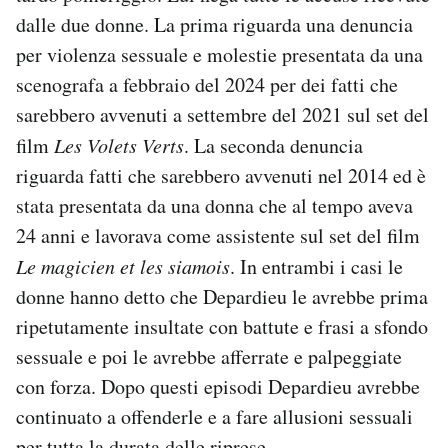
Notifiche mobile
dalle due donne. La prima riguarda una denuncia
Regala il Post
per violenza sessuale e molestie presentata da una
Hai bisogno di aiuto?
scenografa a febbraio del 2024 per dei fatti che
Esci
sarebbero avvenuti a settembre del 2021 sul set del
film
Les Volets Verts
. La seconda denuncia
riguarda fatti che sarebbero avvenuti nel 2014 ed è
stata presentata da una donna che al tempo aveva
24 anni e lavorava come assistente sul set del film
Le magicien et les siamois
. In entrambi i casi le
donne hanno detto che Depardieu le avrebbe prima
ripetutamente insultate con battute e frasi a sfondo
sessuale e poi le avrebbe afferrate e palpeggiate
con forza. Dopo questi episodi Depardieu avrebbe
continuato a offenderle e a fare allusioni sessuali
per tutta la durata delle riprese.