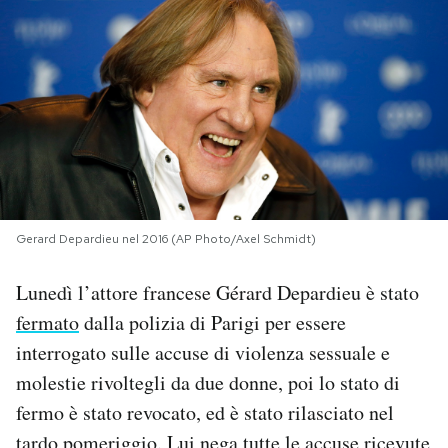
PODCAST
NEWSLETTER
I MIEI PREFERITI
SHOP
Gerard Depardieu nel 2016 (AP Photo/Axel Schmidt)
Lunedì l’attore francese Gérard Depardieu è stato
CALENDARIO
fermato
dalla polizia di Parigi per essere
interrogato sulle accuse di violenza sessuale e
AREA PERSONALE
molestie rivoltegli da due donne, poi lo stato di
fermo è stato revocato, ed è stato rilasciato nel
Area Personale
Newsletter
tardo pomeriggio. Lui nega tutte le accuse ricevute