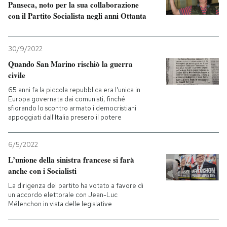
Panseca, noto per la sua collaborazione
con il Partito Socialista negli anni Ottanta
PODCAST
30/9/2022
NEWSLETTER
Quando San Marino rischiò la guerra
civile
I MIEI PREFERITI
65 anni fa la piccola repubblica era l'unica in
Europa governata dai comunisti, finché
sfiorando lo scontro armato i democristiani
appoggiati dall'Italia presero il potere
SHOP
6/5/2022
CALENDARIO
L’unione della sinistra francese si farà
anche con i Socialisti
La dirigenza del partito ha votato a favore di
AREA PERSONALE
un accordo elettorale con Jean-Luc
Mélenchon in vista delle legislative
Entra