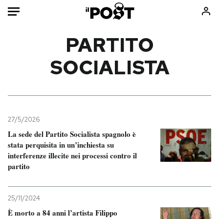
Auto
PARTITO
SOCIALISTA
HOME
Italia
Moda
Mondo
Libri
Politica
Consumismi
27/5/2026
Tecnologia
Storie/Idee
La sede del Partito Socialista spagnolo è
Internet
Ok Boomer!
stata perquisita in un’inchiesta su
Scienza
Media
interferenze illecite nei processi contro il
partito
Cultura
Europa
Economia
Altrecose
Sport
Mondiali calcio 2026
25/11/2024
È morto a 84 anni l’artista Filippo