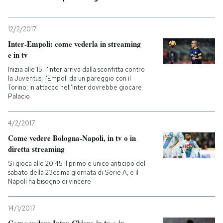
PODCAST
12/2/2017
Inter-Empoli: come vederla in streaming
NEWSLETTER
e in tv
Inizia alle 15: l'Inter arriva dalla sconfitta contro
la Juventus, l'Empoli da un pareggio con il
I MIEI PREFERITI
Torino; in attacco nell'Inter dovrebbe giocare
Palacio
SHOP
4/2/2017
Come vedere Bologna-Napoli, in tv o in
diretta streaming
CALENDARIO
Si gioca alle 20.45 il primo e unico anticipo del
sabato della 23esima giornata di Serie A, e il
Napoli ha bisogno di vincere
AREA PERSONALE
Entra
14/1/2017