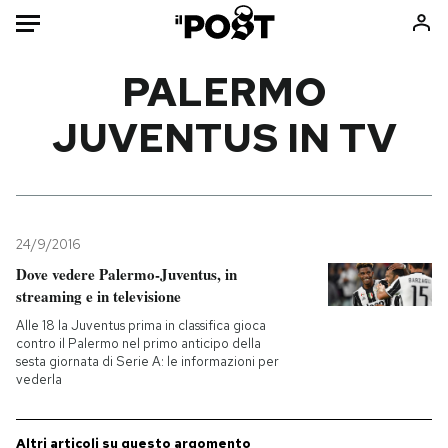
Auto
PALERMO
JUVENTUS IN TV
HOME
Italia
Moda
Mondo
Libri
Politica
Consumismi
24/9/2016
Tecnologia
Storie/Idee
Dove vedere Palermo-Juventus, in
Internet
Ok Boomer!
streaming e in televisione
Scienza
Media
Alle 18 la Juventus prima in classifica gioca
Cultura
Europa
contro il Palermo nel primo anticipo della
sesta giornata di Serie A: le informazioni per
Economia
Altrecose
vederla
Sport
Mondiali calcio 2026
Altri articoli su questo argomento