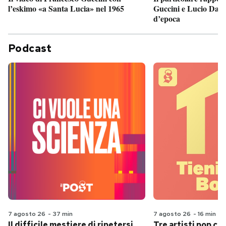
Guccini e Lucio Dalla
l’eskimo «a Santa Lucia» nel 1965
d’epoca
Podcast
7 agosto 26
-
37 min
7 agosto 26
-
16 min
Il difficile mestiere di ripetersi
Tre artisti pop ch