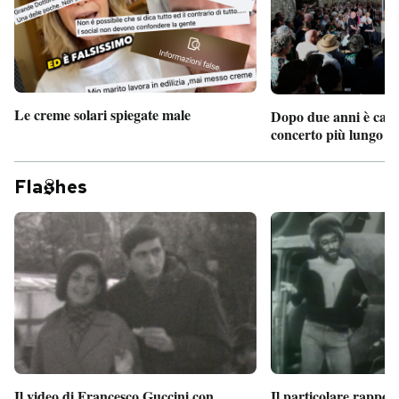
Le creme solari spiegate male
Dopo due anni è camb
concerto più lungo d
Fla
hes
Il particolare rappor
Il video di Francesco Guccini con