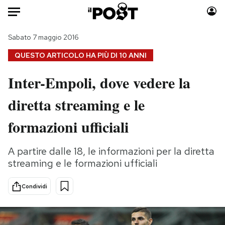
Auto
Sabato 7 maggio 2016
QUESTO ARTICOLO HA PIÙ DI
10 ANNI
HOME
Inter-Empoli, dove vedere la
Italia
Moda
diretta streaming e le
Mondo
Libri
Politica
Consumismi
formazioni ufficiali
Tecnologia
Storie/Idee
Internet
Ok Boomer!
A partire dalle 18, le informazioni per la diretta
Scienza
Media
streaming e le formazioni ufficiali
Cultura
Europa
Economia
Altrecose
Condividi
Sport
Mondiali calcio 2026