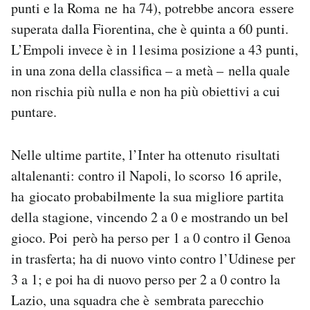
punti e la Roma ne ha 74), potrebbe ancora essere
Notifiche mobile
superata dalla Fiorentina, che è quinta a 60 punti.
Regala il Post
L’Empoli invece è in 11esima posizione a 43 punti,
Hai bisogno di aiuto?
Esci
in una zona della classifica – a metà – nella quale
non rischia più nulla e non ha più obiettivi a cui
puntare.
Nelle ultime partite, l’Inter ha ottenuto risultati
altalenanti: contro il Napoli, lo scorso 16 aprile,
ha giocato probabilmente la sua migliore partita
della stagione, vincendo 2 a 0 e mostrando un bel
gioco. Poi però ha perso per 1 a 0 contro il Genoa
in trasferta; ha di nuovo vinto contro l’Udinese per
3 a 1; e poi ha di nuovo perso per 2 a 0 contro la
Lazio, una squadra che è sembrata parecchio