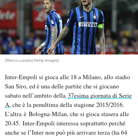
PODCAST
NEWSLETTER
I MIEI PREFERITI
(Marco Luzzani/Getty Images)
SHOP
Inter-Empoli si gioca alle 18 a Milano, allo stadio
San Siro, ed è una delle partite che si giocano
CALENDARIO
sabato nell’ambito della
37esima giornata di Serie
A
, che è la penultima della stagione 2015/2016.
L’altra è Bologna-Milan, che si gioca stasera alle
AREA PERSONALE
20.45. Inter-Empoli interessa soprattutto perché
Area Personale
anche se l’Inter non può più arrivare terza (ha 64
Newsletter