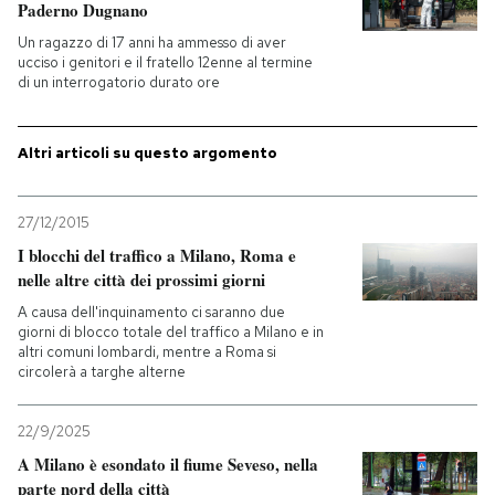
Paderno Dugnano
Un ragazzo di 17 anni ha ammesso di aver
PODCAST
ucciso i genitori e il fratello 12enne al termine
di un interrogatorio durato ore
NEWSLETTER
Altri articoli su questo argomento
I MIEI PREFERITI
27/12/2015
I blocchi del traffico a Milano, Roma e
SHOP
nelle altre città dei prossimi giorni
A causa dell'inquinamento ci saranno due
giorni di blocco totale del traffico a Milano e in
CALENDARIO
altri comuni lombardi, mentre a Roma si
circolerà a targhe alterne
AREA PERSONALE
22/9/2025
Entra
A Milano è esondato il fiume Seveso, nella
parte nord della città