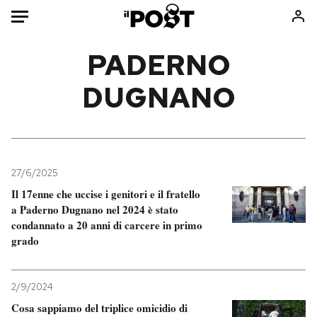
Auto
PADERNO
DUGNANO
HOME
Italia
Moda
Mondo
Libri
Politica
Consumismi
27/6/2025
Tecnologia
Storie/Idee
Il 17enne che uccise i genitori e il fratello
Internet
Ok Boomer!
a Paderno Dugnano nel 2024 è stato
Scienza
Media
condannato a 20 anni di carcere in primo
grado
Cultura
Europa
Economia
Altrecose
Sport
Mondiali calcio 2026
2/9/2024
Cosa sappiamo del triplice omicidio di