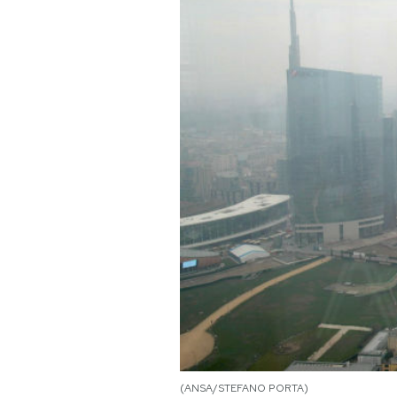
PODCAST
NEWSLETTER
I MIEI PREFERITI
SHOP
CALENDARIO
AREA PERSONALE
Area Personale
Newsletter
(ANSA/STEFANO PORTA)