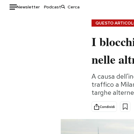
Newsletter
Podcast
Auto
QUESTO ARTICOLO
I blocch
HOME
Italia
Moda
nelle al
Mondo
Libri
Politica
Consumismi
A causa dell'i
Tecnologia
Storie/Idee
traffico a Mila
Internet
Ok Boomer!
targhe alterne
Scienza
Media
Cultura
Europa
Condividi
Economia
Altrecose
Sport
Mondiali calcio 2026