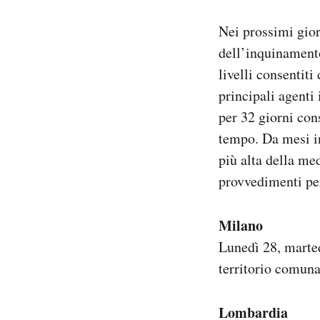
Notifiche mobile
Nei prossimi gior
Regala il Post
Hai bisogno di aiuto?
dell’inquinamento
Esci
livelli consentit
principali agenti 
per 32 giorni con
tempo. Da mesi in
più alta della me
provvedimenti per
Milano
Lunedì 28, marte
territorio comunal
Lombardia