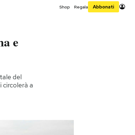
Abbonati
Shop
Regala
ma e
tale del
 circolerà a