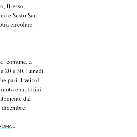
o, Bresso,
no e Sesto San
otrà circolare
 del comune, a
lle 20 e 30. Lunedì
he pari. I veicoli
; moto e motorini
entemente dal
7 dicembre.
-
 ROMA