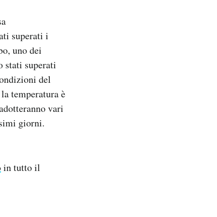
sa
ti superati i
bo, uno dei
 stati superati
condizioni del
 la temperatura è
 adotteranno vari
simi giorni.
o
in tutto il