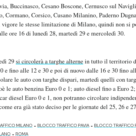
via, Buccinasco, Cesano Boscone, Cernusco sul Navigli
o, Cormano, Corsico, Cusano Milanino, Paderno Dugna
 vigore le stesse limitazione di Milano, quindi non si p
 alle ore 16 di lunedì 28, martedì 29 e mercoledì 30.
edì 29
si circolerà a targhe alterne
in tutto il territorio
30 e fino alle 12 e 30 e poi di nuovo dalle 16 e 30 fino a
lare le auto con targhe dispari, martedì quelli con targ
ioè le auto benzina Euro 0 e 1; auto diesel fino a Euro 2
car diesel Euro 0 e 1, non potranno circolare indipend
come era già stato deciso per le giornate del 25, 26 e 2
-
-
AFFICO MILANO
BLOCCO TRAFFICO PAVIA
BLOCCO TRAFFICO
-
LANO
ROMA