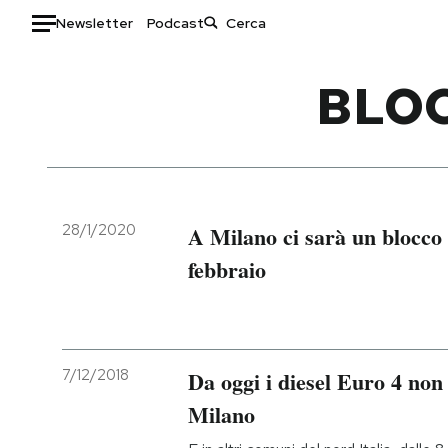
Newsletter
Podcast
Auto
BLOC
HOME
Italia
Moda
Mondo
Libri
Politica
Consumismi
28/1/2020
A Milano ci sarà un blocco 
Tecnologia
Storie/Idee
febbraio
Internet
Ok Boomer!
Scienza
Media
Cultura
Europa
Economia
Altrecose
7/12/2018
Da oggi i diesel Euro 4 non
Sport
Mondiali calcio 2026
Milano