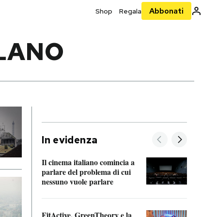
Abbonati
Shop
Regala
ILANO
In evidenza
Il cinema italiano comincia a
A cos
parlare del problema di cui
nessuno vuole parlare
Cosa 
FitActive, GreenTheory e la