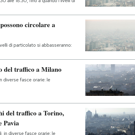
.30 alle 18.30, fino a quando i livelli di
 possono circolare a
ivelli di particolato si abbasseranno:
 del traffico a Milano
in diverse fasce orarie: le
i del traffico a Torino,
e Pavia
i, in diverse fasce orarie: le