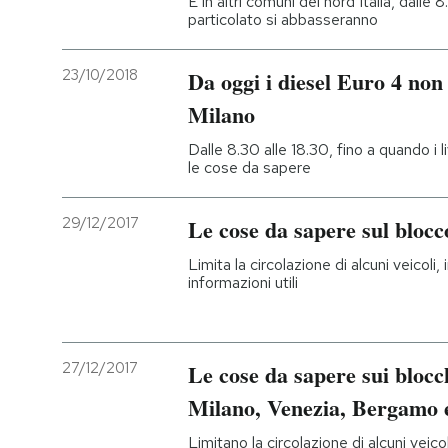
E in altri comuni del nord Italia, dalle 8
particolato si abbasseranno
PODCAST
23/10/2018
Da oggi i diesel Euro 4 non
NEWSLETTER
Milano
Dalle 8.30 alle 18.30, fino a quando i l
le cose da sapere
I MIEI PREFERITI
29/12/2017
Le cose da sapere sul blocco
SHOP
Limita la circolazione di alcuni veicoli, 
informazioni utili
CALENDARIO
27/12/2017
Le cose da sapere sui blocch
AREA PERSONALE
Milano, Venezia, Bergamo 
Entra
Limitano la circolazione di alcuni veicol