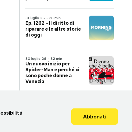
31 luglio 26
-
28 min
Ep. 1262 – Il diritto di
riparare e le altre storie
di oggi
30 luglio 26
-
32 min
Un nuovo inizio per
Spider-Man e perché ci
sono poche donne a
Venezia
essibilità
Abbonati