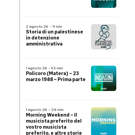
2 agosto 26
-
11 min
Storia di un palestinese
in detenzione
amministrativa
1 agosto 26
-
53 min
Policoro (Matera) – 23
marzo 1988 – Prima parte
1 agosto 26
-
24 min
Morning Weekend – Il
musicista preferito del
vostro musicista
preferito, e altre storie