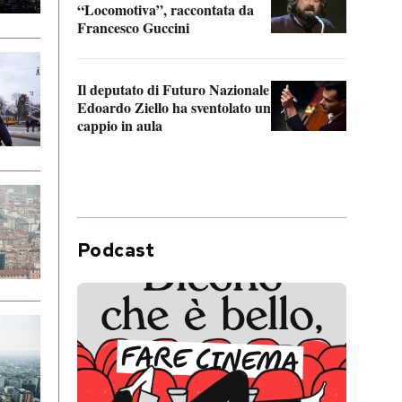
“Locomotiva”, raccontata da
inseg
Francesco Guccini
Khers
Il deputato di Futuro Nazionale
La pl
Edoardo Ziello ha sventolato un
da P
cappio in aula
Podcast