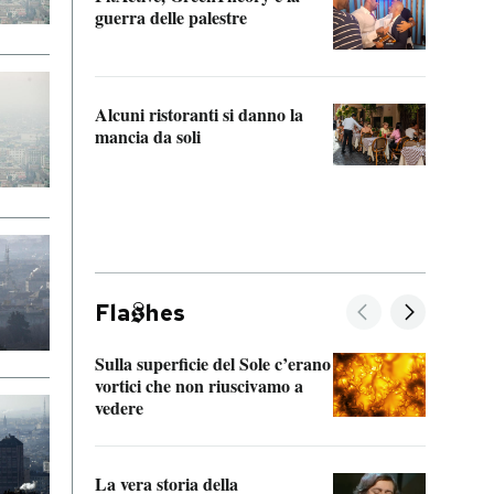
“Odis
guerra delle palestre
Che s
strum
Alcuni ristoranti si danno la
mancia da soli
Fla
hes
Sulla superficie del Sole c’erano
Il fi
vortici che non riuscivamo a
facen
vedere
dentr
La vera storia della
Il vi