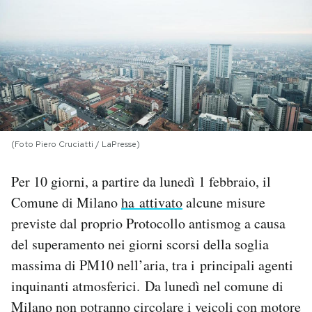
PODCAST
NEWSLETTER
I MIEI PREFERITI
(Foto Piero Cruciatti / LaPresse)
SHOP
Per 10 giorni, a partire da lunedì 1 febbraio, il
Comune di Milano
ha attivato
alcune misure
CALENDARIO
previste dal proprio Protocollo antismog a causa
del superamento nei giorni scorsi della soglia
AREA PERSONALE
massima di PM10 nell’aria, tra i principali agenti
inquinanti atmosferici. Da lunedì nel comune di
Area Personale
Milano non potranno circolare i veicoli con motore
Newsletter