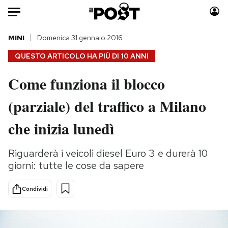
Auto
MINI
Domenica 31 gennaio 2016
QUESTO ARTICOLO HA PIÙ DI
10 ANNI
HOME
Come funziona il blocco
Italia
Moda
(parziale) del traffico a Milano
Mondo
Libri
Politica
Consumismi
che inizia lunedì
Tecnologia
Storie/Idee
Internet
Ok Boomer!
Riguarderà i veicoli diesel Euro 3 e durerà 10
Scienza
Media
giorni: tutte le cose da sapere
Cultura
Europa
Economia
Altrecose
Condividi
Sport
Mondiali calcio 2026