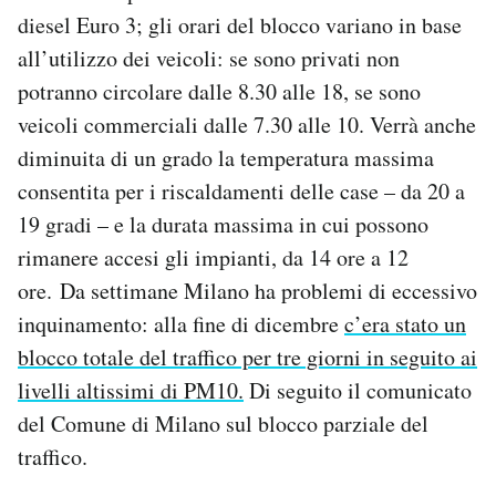
Notifiche mobile
diesel Euro 3; gli orari del blocco variano in base
Regala il Post
all’utilizzo dei veicoli: se sono privati non
Hai bisogno di aiuto?
potranno circolare dalle 8.30 alle 18, se sono
Esci
veicoli commerciali dalle 7.30 alle 10. Verrà anche
diminuita di un grado la temperatura massima
consentita per i riscaldamenti delle case – da 20 a
19 gradi – e la durata massima in cui possono
rimanere accesi gli impianti, da 14 ore a 12
ore. Da settimane Milano ha problemi di eccessivo
inquinamento: alla fine di dicembre
c’era stato un
blocco totale del traffico per tre giorni in seguito ai
livelli altissimi di PM10.
Di seguito il comunicato
del Comune di Milano sul blocco parziale del
traffico.