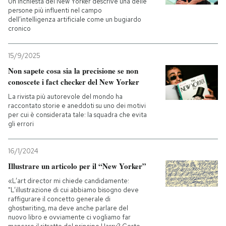
Un’inchiesta del New Yorker descrive una delle
persone più influenti nel campo
dell’intelligenza artificiale come un bugiardo
PODCAST
cronico
NEWSLETTER
15/9/2025
Non sapete cosa sia la precisione se non
conoscete i fact checker del New Yorker
I MIEI PREFERITI
La rivista più autorevole del mondo ha
raccontato storie e aneddoti su uno dei motivi
per cui è considerata tale: la squadra che evita
SHOP
gli errori
16/1/2024
CALENDARIO
Illustrare un articolo per il “New Yorker”
«L’art director mi chiede candidamente:
AREA PERSONALE
"L’illustrazione di cui abbiamo bisogno deve
raffigurare il concetto generale di
Entra
ghostwriting, ma deve anche parlare del
nuovo libro e ovviamente ci vogliamo far