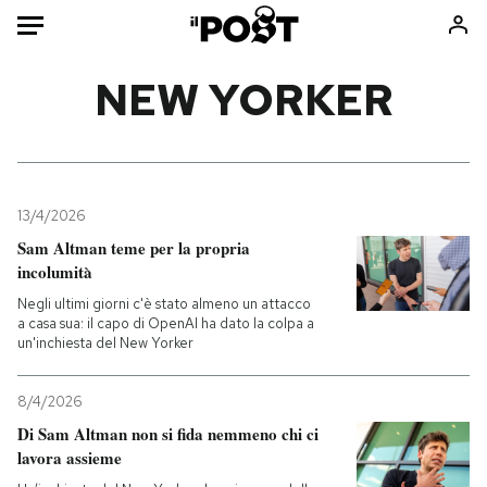
Auto
NEW YORKER
HOME
Italia
Moda
Mondo
Libri
13/4/2026
Politica
Consumismi
Sam Altman teme per la propria
incolumità
Tecnologia
Storie/Idee
Negli ultimi giorni c'è stato almeno un attacco
Internet
Ok Boomer!
a casa sua: il capo di OpenAI ha dato la colpa a
Scienza
Media
un'inchiesta del New Yorker
Cultura
Europa
Economia
Altrecose
8/4/2026
Di Sam Altman non si fida nemmeno chi ci
Sport
Mondiali calcio 2026
lavora assieme