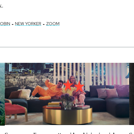
k.
-
-
OOBIN
NEW YORKER
ZOOM