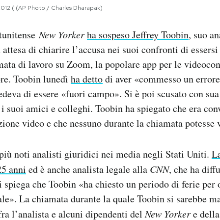
2012 ( (AP Photo / Charles Dharapak)
atunitense
New Yorker
ha sospeso Jeffrey Toobin
, suo an
attesa di chiarire l’accusa nei suoi confronti di essers
ata di lavoro su Zoom, la popolare app per le videocon
obre. Toobin lunedì
ha detto
di aver «commesso un errore
edeva di essere «fuori campo». Si è poi scusato con sua
 i suoi amici e colleghi. Toobin ha spiegato che era con
nzione video e che nessuno durante la chiamata potesse 
iù noti analisti giuridici nei media negli Stati Uniti.
La
25 anni
ed è anche analista legale alla
CNN
, che ha diff
 spiega che Toobin «ha chiesto un periodo di ferie per 
le». La chiamata durante la quale Toobin si sarebbe ma
ra l’analista e alcuni dipendenti del
New Yorker
e dell