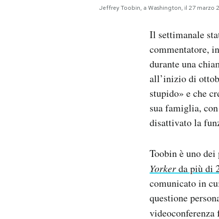
Notifiche mobile
Jeffrey Toobin, a Washington, il 27 marzo 
Regala il Post
Il settimanale st
Hai bisogno di aiuto?
Esci
commentatore, in 
durante una chiam
all’inizio di ott
stupido» e che cr
sua famiglia, con
disattivato la fu
Toobin è uno dei p
Yorker
da più di 
comunicato in cui
questione persona
videoconferenza f