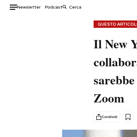
Newsletter
Podcast
Auto
QUESTO ARTICOLO
HOME
Il New Y
Italia
Moda
collabor
Mondo
Libri
Politica
Consumismi
sarebbe
Tecnologia
Storie/Idee
Internet
Ok Boomer!
Zoom
Scienza
Media
Cultura
Europa
Economia
Altrecose
Condividi
Sport
Mondiali calcio 2026