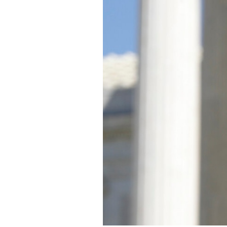
PODCAST
NEWSLETTER
I MIEI PREFERITI
SHOP
CALENDARIO
AREA PERSONALE
Area Personale
Newsletter