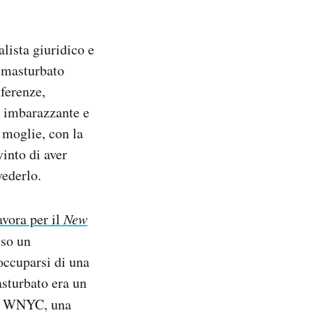
alista giuridico e
i masturbato
ferenze,
 imbarazzante e
 moglie, con la
vinto di aver
vederlo.
vora per il
New
uso un
occuparsi di una
sturbato era un
a WNYC, una