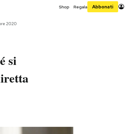
Abbonati
Shop
Regala
bre 2020
é si
iretta