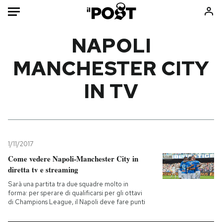
Auto
NAPOLI
MANCHESTER CITY
HOME
IN TV
Italia
Moda
Mondo
Libri
Politica
Consumismi
Tecnologia
Storie/Idee
Internet
Ok Boomer!
1/11/2017
Scienza
Media
Come vedere Napoli-Manchester City in
diretta tv e streaming
Cultura
Europa
Economia
Altrecose
Sarà una partita tra due squadre molto in
forma: per sperare di qualificarsi per gli ottavi
Sport
Mondiali calcio 2026
di Champions League, il Napoli deve fare punti