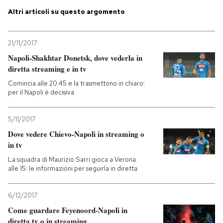
Altri articoli su questo argomento
PODCAST
21/11/2017
NEWSLETTER
Napoli-Shakhtar Donetsk, dove vederla in
diretta streaming e in tv
Comincia alle 20.45 e la trasmettono in chiaro:
I MIEI PREFERITI
per il Napoli è decisiva
SHOP
5/11/2017
Dove vedere Chievo-Napoli in streaming o
in tv
CALENDARIO
La squadra di Maurizio Sarri gioca a Verona
alle 15: le informazioni per seguirla in diretta
AREA PERSONALE
6/12/2017
Entra
Come guardare Feyenoord-Napoli in
diretta tv o in streaming