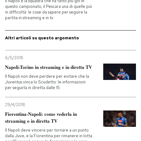
Il Napoli è la squadra che ha fatto più gol in
questo campionato, il Pescara una di quelle più
in difficoltà: le cose da sapere per seguire la
PODCAST
partita in streaming e in tv
NEWSLETTER
Altri articoli su questo argomento
I MIEI PREFERITI
6/5/2018
Napoli-Torino in streaming e in diretta TV
SHOP
Il Napoli non deve perdere per evitare che la
Juventus vinca lo Scudetto: le informazioni
per seguirla in diretta dalle 15
CALENDARIO
29/4/2018
Fiorentina-Napoli: come vederla in
AREA PERSONALE
streaming o in diretta TV
Entra
Il Napoli deve vincere per tornare a un punto
dalla Juve, e la Fiorentina per rimanere in lotta