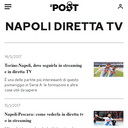
Auto
NAPOLI DIRETTA TV
HOME
Italia
Moda
Mondo
Libri
14/5/2017
Politica
Consumismi
Torino-Napoli, dove seguirla in streaming
e in diretta TV
Tecnologia
Storie/Idee
È una delle partite più interessanti di questo
Internet
Ok Boomer!
pomeriggio in Serie A: le formazioni e altre
Scienza
Media
cose utili da sapere
Cultura
Europa
Economia
Altrecose
15/1/2017
Napoli-Pescara: come vederla in diretta tv
Sport
Mondiali calcio 2026
o in streaming