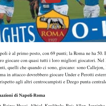
Napoli è al primo posto, con 69 punti; la Roma ne ha 50.
o giocare con quasi tutti i loro migliori giocatori. Nel
canti, quelli che quando ci sono, giocano: sono Callejon
ma in attacco dovrebbero giocare Under e Perotti ester
 rispetto agli altri centrocampisti e Dzego punta central
mazioni di Napoli-Roma
:
Reina; Hysaj, Albiol, Koulibaly, Rui; Allan, Jorginho