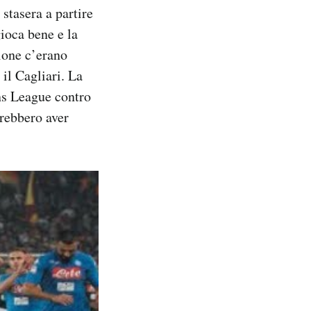
 stasera a partire
gioca bene e la
gione c’erano
 il Cagliari. La
ns League contro
trebbero aver