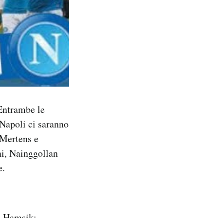
 Entrambe le
 Napoli ci saranno
, Mertens e
ni, Nainggollan
e.
, Hamsik;