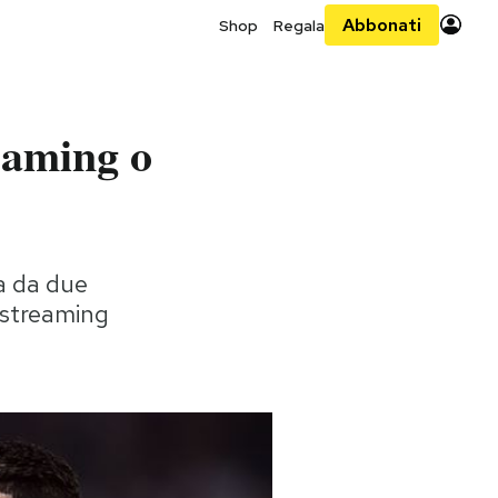
Abbonati
Shop
Regala
eaming o
va da due
o streaming