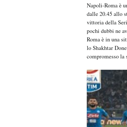
Napoli-Roma è un
Notifiche mobile
Regala il Post
dalle 20.45 allo 
Hai bisogno di aiuto?
vittoria della Se
Esci
pochi dubbi ne ave
Roma è in una si
lo Shakhtar Donet
compromesso la s