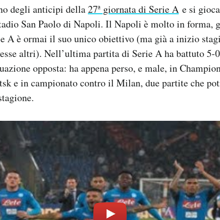
o degli anticipi della
27ª giornata di Serie A
e si gioca
stadio San Paolo di Napoli. Il Napoli è molto in forma, 
rie A è ormai il suo unico obiettivo (ma già a inizio sta
sse altri). Nell’ultima partita di Serie A ha battuto 5-0
tuazione opposta: ha appena perso, e male, in Champio
sk e in campionato contro il Milan, due partite che po
tagione.