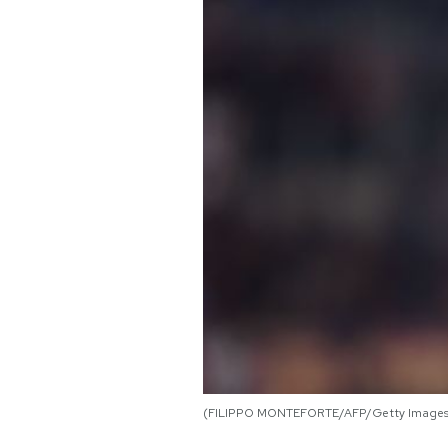
PODCAST
NEWSLETTER
I MIEI PREFERITI
SHOP
CALENDARIO
AREA PERSONALE
Area Personale
(FILIPPO MONTEFORTE/AFP/Getty Images
Newsletter