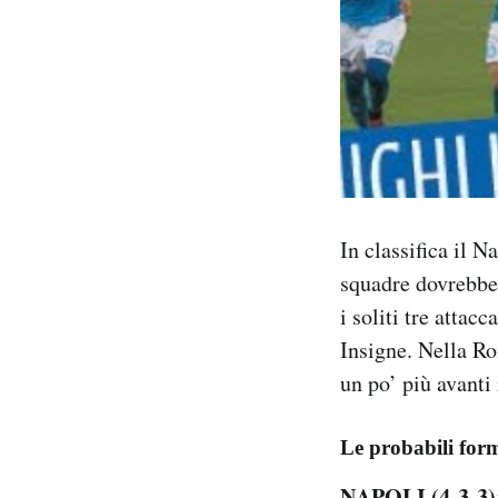
In classifica il 
squadre dovrebber
i soliti tre attac
Insigne. Nella Ro
un po’ più avanti
Le probabili for
NAPOLI (4-3-3)