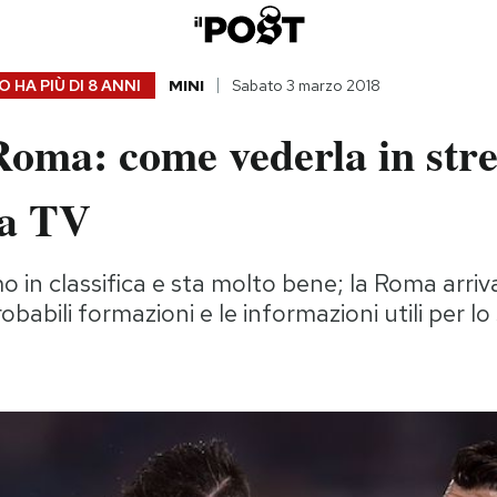
 HA PIÙ DI
8 ANNI
MINI
Sabato 3 marzo 2018
Roma: come vederla in str
ta TV
mo in classifica e sta molto bene; la Roma arri
robabili formazioni e le informazioni utili per l