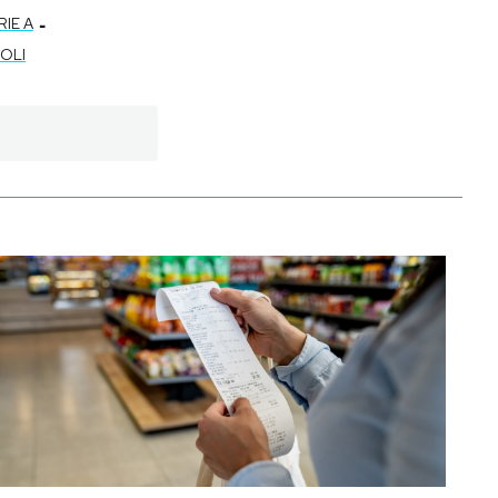
-
RIE A
OLI