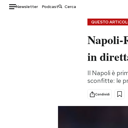
Newsletter
Podcast
Auto
QUESTO ARTICOLO
Napoli-
HOME
Italia
Moda
in diret
Mondo
Libri
Politica
Consumismi
Il Napoli è pri
Tecnologia
Storie/Idee
sconfitte: le p
Internet
Ok Boomer!
Scienza
Media
Condividi
Cultura
Europa
Economia
Altrecose
Sport
Mondiali calcio 2026