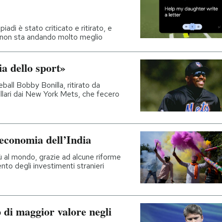
adi è stato criticato e ritirato, e
e non sta andando molto meglio
ia dello sport»
eball Bobby Bonilla, ritirato da
dollari dai New York Mets, che fecero
’economia dell’India
iù al mondo, grazie ad alcune riforme
nto degli investimenti stranieri
p di maggior valore negli