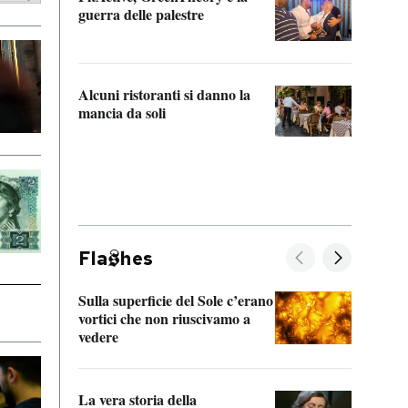
“Odis
guerra delle palestre
Che s
strum
Alcuni ristoranti si danno la
mancia da soli
Fla
hes
Sulla superficie del Sole c’erano
Il fi
vortici che non riuscivamo a
facen
vedere
dentr
La vera storia della
Il vi