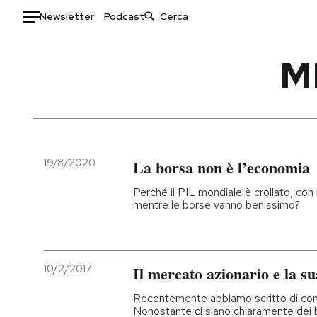
Newsletter
Podcast
Auto
M
HOME
Italia
Moda
Mondo
Libri
Politica
Consumismi
19/8/2020
La borsa non è l’economia
Tecnologia
Storie/Idee
Perché il PIL mondiale è crollato, con m
Internet
Ok Boomer!
mentre le borse vanno benissimo?
Scienza
Media
Cultura
Europa
Economia
Altrecose
10/2/2017
Il mercato azionario e la s
Sport
Mondiali calcio 2026
Recentemente abbiamo scritto di come
Nonostante ci siano chiaramente dei 