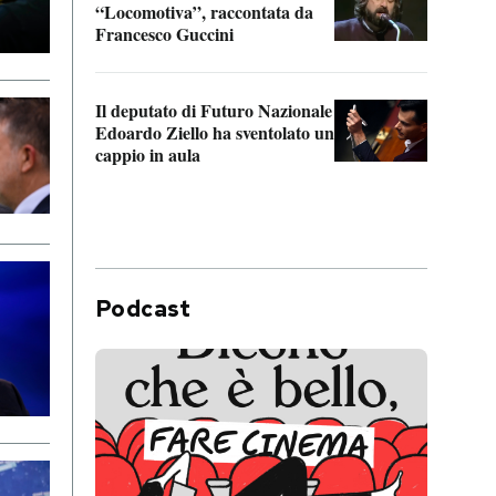
“Locomotiva”, raccontata da
inseg
Francesco Guccini
Khers
Il deputato di Futuro Nazionale
La pl
Edoardo Ziello ha sventolato un
da P
cappio in aula
Podcast