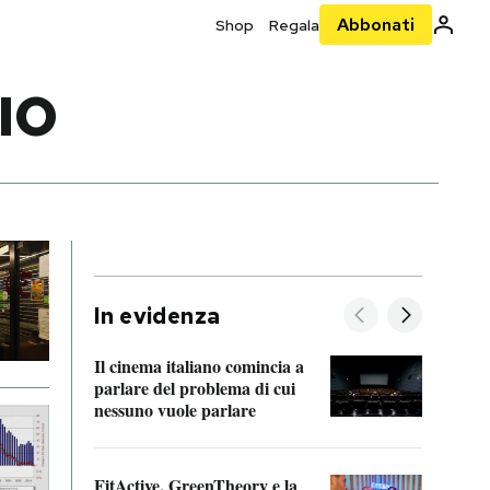
Abbonati
Shop
Regala
IO
In evidenza
Il cinema italiano comincia a
A cos
parlare del problema di cui
nessuno vuole parlare
Cosa 
FitActive, GreenTheory e la