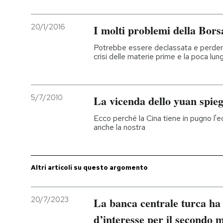
PODCAST
20/1/2016
I molti problemi della Bors
Potrebbe essere declassata e perdere g
NEWSLETTER
crisi delle materie prime e la poca lu
I MIEI PREFERITI
5/7/2010
La vicenda dello yuan spie
Ecco perché la Cina tiene in pugno l'ec
SHOP
anche la nostra
CALENDARIO
Altri articoli su questo argomento
AREA PERSONALE
20/7/2023
La banca centrale turca ha 
Entra
d’interesse per il secondo 