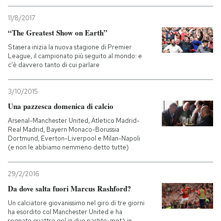
11/8/2017
PODCAST
“The Greatest Show on Earth”
Stasera inizia la nuova stagione di Premier
NEWSLETTER
League, il campionato più seguito al mondo: e
c'è davvero tanto di cui parlare
I MIEI PREFERITI
3/10/2015
Una pazzesca domenica di calcio
SHOP
Arsenal-Manchester United, Atletico Madrid-
Real Madrid, Bayern Monaco-Borussia
Dortmund, Everton-Liverpool e Milan-Napoli
(e non le abbiamo nemmeno detto tutte)
CALENDARIO
29/2/2016
AREA PERSONALE
Da dove salta fuori Marcus Rashford?
Entra
Un calciatore giovanissimo nel giro di tre giorni
ha esordito col Manchester United e ha
segnato quattro gol in due partite: metà in