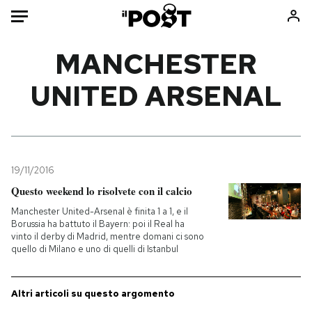
Auto
MANCHESTER
UNITED ARSENAL
HOME
Italia
Moda
Mondo
Libri
Politica
Consumismi
19/11/2016
Tecnologia
Storie/Idee
Questo weekend lo risolvete con il calcio
Internet
Ok Boomer!
Manchester United-Arsenal è finita 1 a 1, e il
Scienza
Media
Borussia ha battuto il Bayern: poi il Real ha
vinto il derby di Madrid, mentre domani ci sono
Cultura
Europa
quello di Milano e uno di quelli di Istanbul
Economia
Altrecose
Sport
Mondiali calcio 2026
Altri articoli su questo argomento