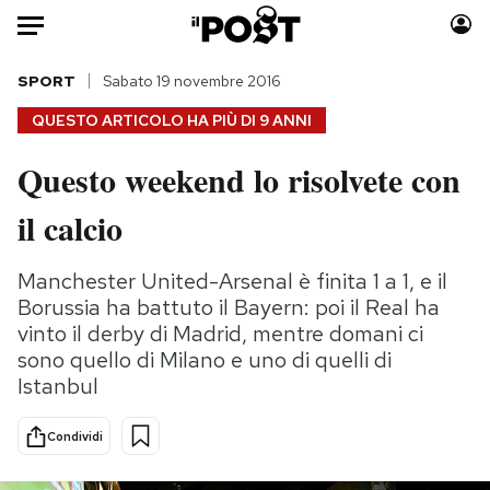
Auto
SPORT
Sabato 19 novembre 2016
QUESTO ARTICOLO HA PIÙ DI
9 ANNI
HOME
Questo weekend lo risolvete con
Italia
Moda
il calcio
Mondo
Libri
Politica
Consumismi
Manchester United-Arsenal è finita 1 a 1, e il
Tecnologia
Storie/Idee
Borussia ha battuto il Bayern: poi il Real ha
Internet
Ok Boomer!
vinto il derby di Madrid, mentre domani ci
Scienza
Media
sono quello di Milano e uno di quelli di
Cultura
Europa
Istanbul
Economia
Altrecose
Sport
Mondiali calcio 2026
Condividi