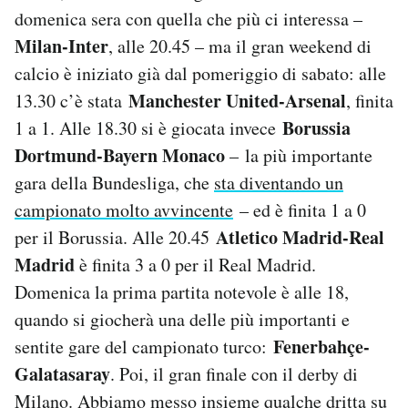
Notifiche mobile
domenica sera con quella che più ci interessa –
Regala il Post
Milan-Inter
, alle 20.45 – ma il gran weekend di
Hai bisogno di aiuto?
calcio è iniziato già dal pomeriggio di sabato: alle
Esci
Manchester United-Arsenal
13.30 c’è stata
, finita
Borussia
1 a 1. Alle 18.30 si è giocata invece
Dortmund-Bayern Monaco
–
la più importante
gara della Bundesliga, che
sta diventando un
campionato molto avvincente
– ed è finita 1 a 0
Atletico Madrid-Real
per il Borussia. Alle 20.45
Madrid
è finita 3 a 0 per il Real Madrid.
Domenica la prima partita notevole è alle 18,
quando si giocherà una delle più importanti e
Fenerbahçe-
sentite gare del campionato turco:
Galatasaray
. Poi, il gran finale con il derby di
Milano. Abbiamo messo insieme qualche dritta su