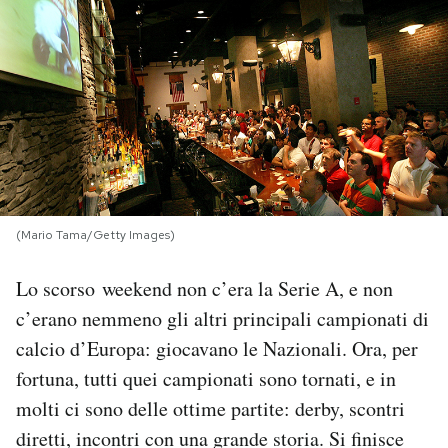
PODCAST
NEWSLETTER
I MIEI PREFERITI
(Mario Tama/Getty Images)
SHOP
Lo scorso weekend non c’era la Serie A, e non
CALENDARIO
c’erano nemmeno gli altri principali campionati di
calcio d’Europa: giocavano le Nazionali. Ora, per
AREA PERSONALE
fortuna, tutti quei campionati sono tornati, e in
molti ci sono delle ottime partite: derby, scontri
Area Personale
diretti, incontri con una grande storia. Si finisce
Newsletter