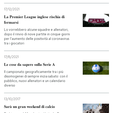
17/12/2021
PODCAST
La Premier League inglese rischia di
fermarsi
NEWSLETTER
Lo vorrebbero alcune squadre e allenatori,
dopo il rinvio di nove partite in cinque giorni
per l'aumento delle positività al coronavirus
tra i giocatori
I MIEI PREFERITI
17/8/2021
SHOP
Le cose da sapere sulla Serie A
Il campionato geograficamente tra i più
disomogenei di sempre inizia sabato: con il
CALENDARIO
pubblico, nuovi allenatori e un calendario
diverso
AREA PERSONALE
13/10/2017
Entra
Sarà un gran weekend di calcio