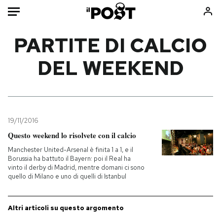
Auto
PARTITE DI CALCIO
DEL WEEKEND
HOME
Italia
Moda
Mondo
Libri
Politica
Consumismi
19/11/2016
Tecnologia
Storie/Idee
Questo weekend lo risolvete con il calcio
Internet
Ok Boomer!
Manchester United-Arsenal è finita 1 a 1, e il
Scienza
Media
Borussia ha battuto il Bayern: poi il Real ha
vinto il derby di Madrid, mentre domani ci sono
Cultura
Europa
quello di Milano e uno di quelli di Istanbul
Economia
Altrecose
Sport
Mondiali calcio 2026
Altri articoli su questo argomento