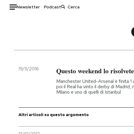
Newsletter
Podcast
Auto
HOME
Italia
Moda
Mondo
Libri
Politica
Consumismi
19/11/2016
Questo weekend lo risolvete 
Tecnologia
Storie/Idee
Manchester United-Arsenal è finita 1 a 
Internet
Ok Boomer!
poi il Real ha vinto il derby di Madrid
Milano e uno di quelli di Istanbul
Scienza
Media
Cultura
Europa
Economia
Altrecose
Altri articoli su questo argomento
Sport
Mondiali calcio 2026