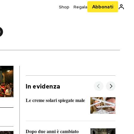
Abbonati
Shop
Regala
D
In evidenza
Le creme solari spiegate male
FitAc
guerr
Dopo due anni è cambiato
A cos