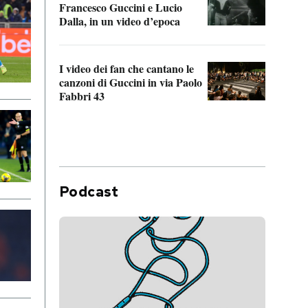
Francesco Guccini e Lucio
“Loco
Dalla, in un video d’epoca
Franc
I video dei fan che cantano le
Il de
canzoni di Guccini in via Paolo
Edoar
Fabbri 43
cappi
Podcast