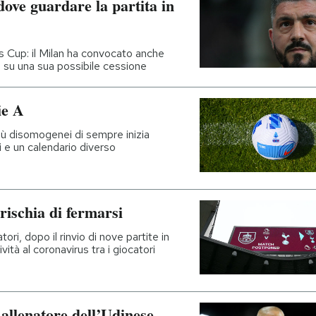
ove guardare la partita in
ns Cup: il Milan ha convocato anche
 su una sua possibile cessione
ie A
iù disomogenei di sempre inizia
ri e un calendario diverso
rischia di fermarsi
ri, dopo il rinvio di nove partite in
vità al coronavirus tra i giocatori
allenatore dell’Udinese