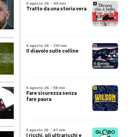
6 agosto 26
-
49 min
Tratto da una storia vera
6 agosto 26
-
241 min
Il diavolo sulle colline
6 agosto 26
-
58 min
Fare sicurezza senza
fare paura
5 agosto 26
-
47 min
I ricchi, gli ultraricchi e