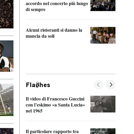
accordo nel concerto più lungo
di sempre
Il ci
parla
Alcuni ristoranti si danno la
nessu
mancia da soli
Fla
hes
Il video di Francesco Guccini
Sulla
con l’eskimo «a Santa Lucia»
vorti
nel 1965
veder
Il particolare rapporto tra
La ve