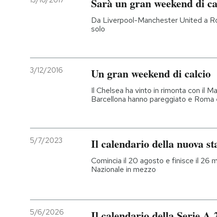
13/10/2017
Sarà un gran weekend di ca
PODCAST
Da Liverpool-Manchester United a Ro
solo
NEWSLETTER
3/12/2016
Un gran weekend di calcio
I MIEI PREFERITI
Il Chelsea ha vinto in rimonta con il 
Barcellona hanno pareggiato e Roma 
SHOP
5/7/2023
Il calendario della nuova st
CALENDARIO
Comincia il 20 agosto e finisce il 26 
Nazionale in mezzo
AREA PERSONALE
Entra
5/6/2026
Il calendario della Serie A