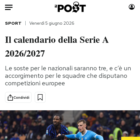
Auto
SPORT
Venerdì 5 giugno 2026
Il calendario della Serie A
HOME
2026/2027
Italia
Moda
Mondo
Libri
Le soste per le nazionali saranno tre, e c’è un
Politica
Consumismi
accorgimento per le squadre che disputano
Tecnologia
Storie/Idee
competizioni europee
Internet
Ok Boomer!
Scienza
Media
Condividi
Cultura
Europa
Economia
Altrecose
Sport
Mondiali calcio 2026