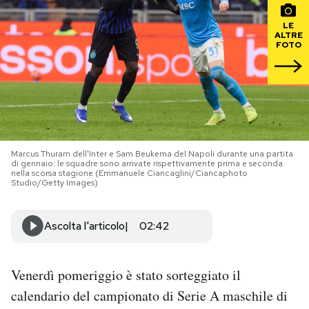
LE
PODCAST
ALTRE
FOTO
NEWSLETTER
I MIEI PREFERITI
Marcus Thuram dell'Inter e Sam Beukema del Napoli durante una partita
di gennaio: le squadre sono arrivate rispettivamente prima e seconda
SHOP
nella scorsa stagione (Emmanuele Ciancaglini/Ciancaphoto
Studio/Getty Images)
CALENDARIO
Ascolta l'articolo
02:42
AREA PERSONALE
Venerdì pomeriggio è stato sorteggiato il
Area Personale
calendario del campionato di Serie A maschile di
Newsletter