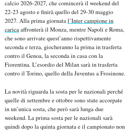
calcio 2026-2027, che comincerà il weekend del
Notifiche mobile
22-23 agosto e finirà quello del 29-30 maggio
Regala il Post
2027. Alla prima giornata
l’Inter campione in
Hai bisogno di aiuto?
Esci
carica
affronterà il Monza, mentre Napoli e Roma,
che sono arrivate quest’anno rispettivamente
seconda e terza, giocheranno la prima in trasferta
contro il Genoa, la seconda in casa con la
Fiorentina. L’esordio del Milan sarà in trasferta
contro il Torino, quello della Juventus a Frosinone.
La novità riguarda la sosta per le nazionali perché
quelle di settembre e ottobre sono state accorpate
in un’unica sosta, che però sarà lunga due
weekend. La prima sosta per le nazionali sarà
quindi dopo la quinta giornata e il campionato non