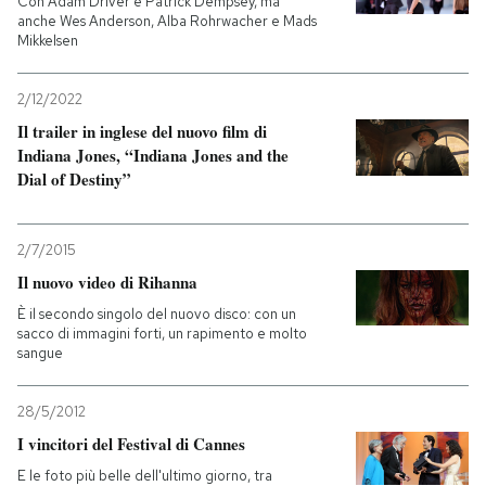
Con Adam Driver e Patrick Dempsey, ma
anche Wes Anderson, Alba Rohrwacher e Mads
Mikkelsen
PODCAST
2/12/2022
NEWSLETTER
Il trailer in inglese del nuovo film di
Indiana Jones, “Indiana Jones and the
Dial of Destiny”
I MIEI PREFERITI
2/7/2015
SHOP
Il nuovo video di Rihanna
È il secondo singolo del nuovo disco: con un
CALENDARIO
sacco di immagini forti, un rapimento e molto
sangue
AREA PERSONALE
28/5/2012
I vincitori del Festival di Cannes
Entra
E le foto più belle dell'ultimo giorno, tra