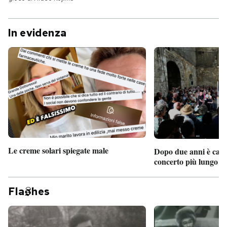
In evidenza
Le creme solari spiegate male
Dopo due anni è camb
concerto più lungo d
Fla
hes