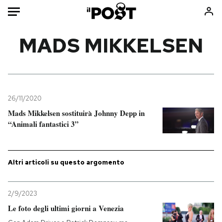
Auto
MADS MIKKELSEN
HOME
Italia
Moda
Mondo
Libri
26/11/2020
Politica
Consumismi
Mads Mikkelsen sostituirà Johnny Depp in
“Animali fantastici 3”
Tecnologia
Storie/Idee
Internet
Ok Boomer!
Scienza
Media
Altri articoli su questo argomento
Cultura
Europa
Economia
Altrecose
2/9/2023
Sport
Mondiali calcio 2026
Le foto degli ultimi giorni a Venezia