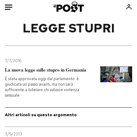
Auto
LEGGE STUPRI
HOME
Italia
Moda
Mondo
Libri
7/7/2016
Politica
Consumismi
La nuova legge sullo stupro in Germania
Tecnologia
Storie/Idee
È stata approvata oggi dal parlamento: è
giudicata un passo avanti, ma non sarà
Internet
Ok Boomer!
sufficiente a tutelare chi subisce violenza
Scienza
Media
sessuale
Cultura
Europa
Economia
Altrecose
Altri articoli su questo argomento
Sport
Mondiali calcio 2026
3/5/2013