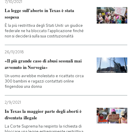
7/10/2021
La legge sull’aborto in Texas è stata
sospesa
È la più restrittiva degli Stati Uniti: un giudice
federale ne ha bloccato l'applicazione finché
non si deciderà sulla sua costituzionalità
26/11/2018
«Il più grande caso di abusi sessuali mai
avvenuto in Norvegia»
Un uomo avrebbe molestato e ricattato circa
300 bambini e ragazzi contattati online
fingendosi una donna
2/9/2021
In Texas la maggior parte degli aborti è
diventata illegale
La Corte Suprema ha respinto la richiesta di
bloccare una legge estremamente restrittiva