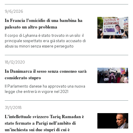
9/6/2026
In Francia l’omicidio di una bambina ha
palesato un altro problema
Il corpo di Lyhanna è stato trovato in un silo: il
principale sospettato era già stato accusato di
abusi su minori senza essere perseguito
18/12/2020
In Danimarca il sesso senza consenso sarà
considerato stupro
Il Parlamento danese ha approvato una nuova
legge che entrerà in vigore nel 2021
31/1/2018
L’intellettuale svizzero Tariq Ramadan è
stato fermato a Parigi nell’ambito di
un’inchiesta sui due stupri di cui è