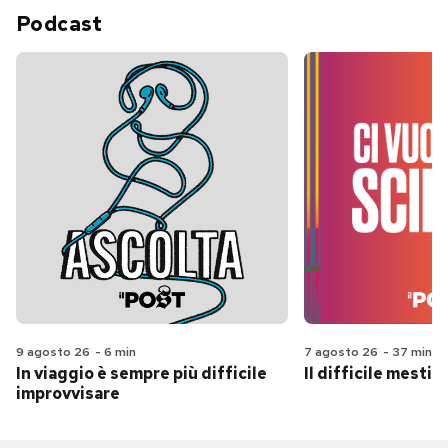
Podcast
9 agosto 26
-
6 min
7 agosto 26
-
37 min
In viaggio è sempre più difficile
Il difficile mestie
improvvisare