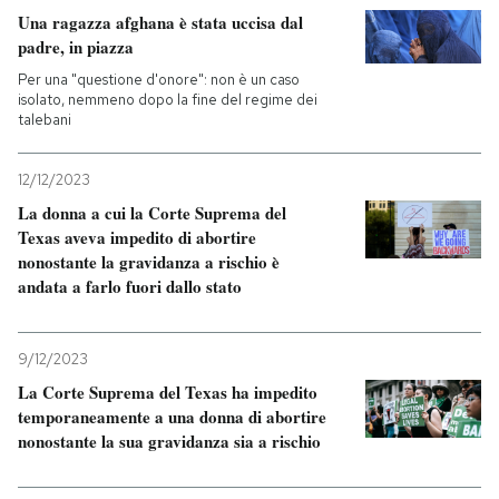
Una ragazza afghana è stata uccisa dal
padre, in piazza
PODCAST
Per una "questione d'onore": non è un caso
isolato, nemmeno dopo la fine del regime dei
NEWSLETTER
talebani
12/12/2023
I MIEI PREFERITI
La donna a cui la Corte Suprema del
Texas aveva impedito di abortire
nonostante la gravidanza a rischio è
SHOP
andata a farlo fuori dallo stato
CALENDARIO
9/12/2023
La Corte Suprema del Texas ha impedito
AREA PERSONALE
temporaneamente a una donna di abortire
nonostante la sua gravidanza sia a rischio
Entra