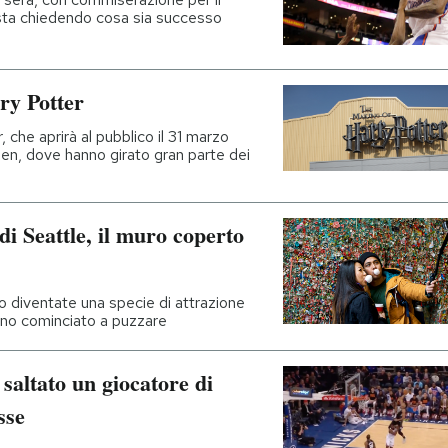
 sta chiedendo cosa sia successo
rry Potter
 che aprirà al pubblico il 31 marzo
den, dove hanno girato gran parte dei
i Seattle, il muro coperto
 diventate una specie di attrazione
vano cominciato a puzzare
altato un giocatore di
sse