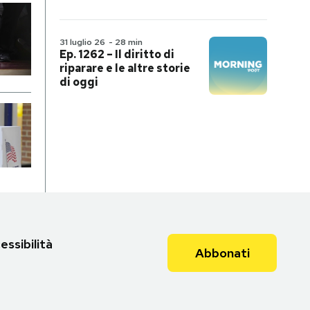
31 luglio 26
-
28 min
Ep. 1262 – Il diritto di
riparare e le altre storie
di oggi
essibilità
Abbonati