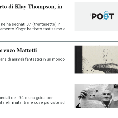
arto di Klay Thompson, in
 ne ha segnati 37 (trentasette) in
acramento Kings: ha tirato tantissimo e
orenzo Mattotti
rla di animali fantastici in un mondo
ndiali del '94 e una guida per
tata eliminata, tra le cose più viste sul