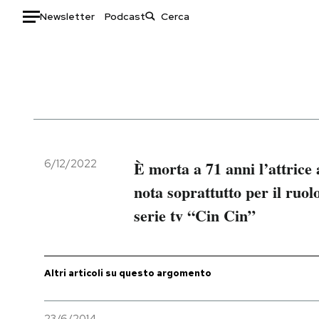
Newsletter
Podcast
Auto
HOME
Italia
Moda
Mondo
Libri
Politica
Consumismi
6/12/2022
È morta a 71 anni l’attrice
Tecnologia
Storie/Idee
nota soprattutto per il ruo
Internet
Ok Boomer!
serie tv “Cin Cin”
Scienza
Media
Cultura
Europa
Economia
Altrecose
Altri articoli su questo argomento
Sport
Mondiali calcio 2026