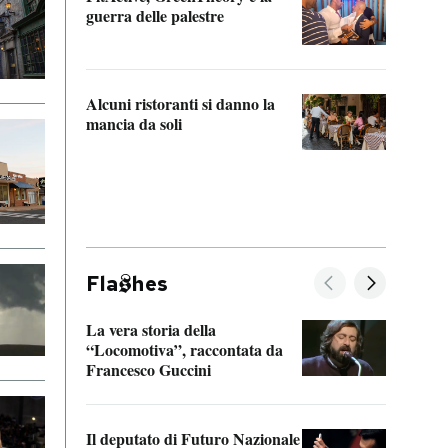
“Odis
guerra delle palestre
Che s
strum
Alcuni ristoranti si danno la
mancia da soli
Fla
hes
La vera storia della
Il vi
“Locomotiva”, raccontata da
inseg
Francesco Guccini
Khers
Il deputato di Futuro Nazionale
La pl