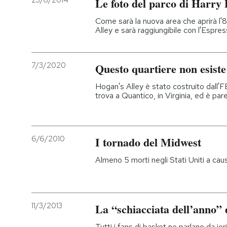
23/6/2014
Le foto del parco di Harry P
PODCAST
Come sarà la nuova area che aprirà l'8
Alley e sarà raggiungibile con l'Espr
NEWSLETTER
7/3/2020
Questo quartiere non esiste
Hogan's Alley è stato costruito dall'FB
I MIEI PREFERITI
trova a Quantico, in Virginia, ed è par
SHOP
6/6/2010
I tornado del Midwest
CALENDARIO
Almeno 5 morti negli Stati Uniti a caus
AREA PERSONALE
11/3/2013
La “schiacciata dell’anno”
Entra
Tutti i fans di basket ne parlano da ie