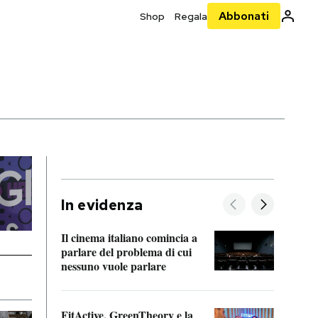
Abbonati
Shop
Regala
In evidenza
Il cinema italiano comincia a
A cos
parlare del problema di cui
nessuno vuole parlare
Cosa 
FitActive, GreenTheory e la