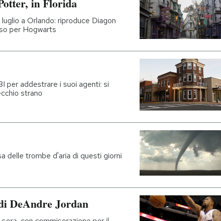
otter, in Florida
 luglio a Orlando: riproduce Diagon
esso per Hogwarts
I per addestrare i suoi agenti: si
ecchio strano
a delle trombe d'aria di questi giorni
 di DeAndre Jordan
ri sera, con commiserazione per il