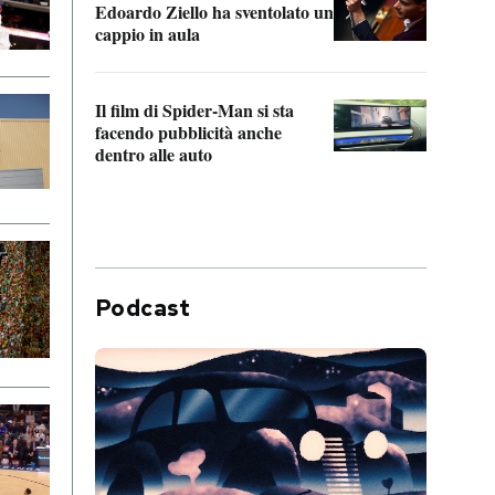
Edoardo Ziello ha sventolato un
da P
cappio in aula
La de
Il film di Spider-Man si sta
Franc
facendo pubblicità anche
dello
dentro alle auto
Podcast