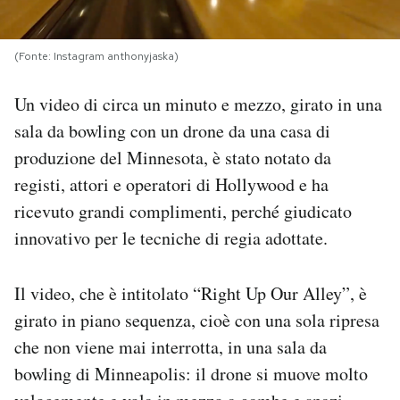
PODCAST
(Fonte: Instagram anthonyjaska)
NEWSLETTER
Un video di circa un minuto e mezzo, girato in una
sala da bowling con un drone da una casa di
produzione del Minnesota, è stato notato da
I MIEI PREFERITI
registi, attori e operatori di Hollywood e ha
ricevuto grandi complimenti, perché giudicato
SHOP
innovativo per le tecniche di regia adottate.
CALENDARIO
Il video, che è intitolato “Right Up Our Alley”, è
girato in piano sequenza, cioè con una sola ripresa
AREA PERSONALE
che non viene mai interrotta, in una sala da
Area Personale
bowling di Minneapolis: il drone si muove molto
Newsletter