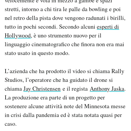
velocemente e vola in mezzo a gambe e spazi
Notifiche mobile
stretti, intorno a chi tira le palle da bowling e poi
Regala il Post
nel retro della pista dove vengono radunati i birilli,
Hai bisogno di aiuto?
tutto in pochi secondi. Secondo alcuni
esperti di
Esci
Hollywood
, è uno strumento nuovo per il
linguaggio cinematografico che finora non era mai
stato usato in questo modo.
L’azienda che ha prodotto il video si chiama Rally
Studios, l’operatore che ha guidato il drone si
chiama
Jay Christensen
e il regista
Anthony Jaska
.
La produzione era parte di un progetto per
sostenere alcune attività note del Minnesota messe
in crisi dalla pandemia ed è stata notata quasi per
caso.