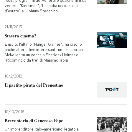
I soliti programmi del venerdì e qualche film da
vedere: "Kingsman", "La mafia uccide solo
d'estate" e "Johnny Stecchino"
PODCAST
21/11/2015
NEWSLETTER
Stasera cinema?
È uscito l'ultimo "Hunger Games", ma ci sono
anche alternative interessanti: un film con Ian
I MIEI PREFERITI
McKellen su un vecchio Sherlock Holmes e
"Ricomincio da tre" di Massimo Troisi
SHOP
10/2/2012
Il partito pirata del Prenestino
CALENDARIO
AREA PERSONALE
10/10/2018
Breve storia di Generoso Pope
Entra
Un imprenditore italo-americano, legato a