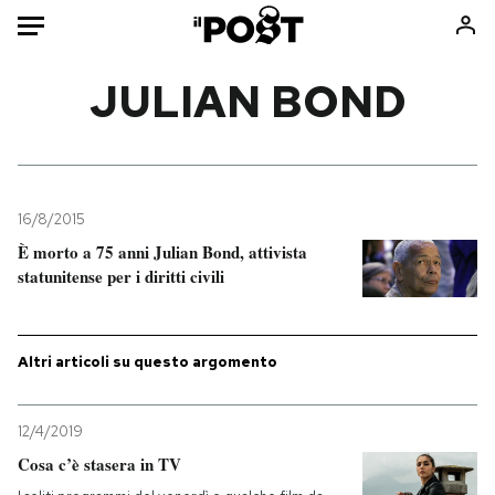
Auto
JULIAN BOND
HOME
Italia
Moda
Mondo
Libri
16/8/2015
Politica
Consumismi
È morto a 75 anni Julian Bond, attivista
statunitense per i diritti civili
Tecnologia
Storie/Idee
Internet
Ok Boomer!
Scienza
Media
Altri articoli su questo argomento
Cultura
Europa
Economia
Altrecose
12/4/2019
Sport
Mondiali calcio 2026
Cosa c’è stasera in TV