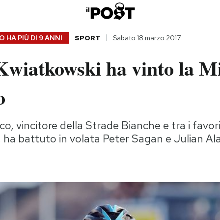
 HA PIÙ DI
9 ANNI
SPORT
Sabato 18 marzo 2017
Kwiatkowski ha vinto la M
o
cco, vincitore della Strade Bianche e tra i favori
", ha battuto in volata Peter Sagan e Julian Al