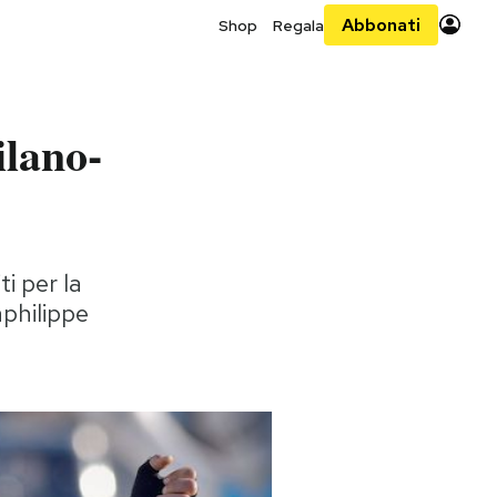
Abbonati
Shop
Regala
ilano-
ti per la
aphilippe