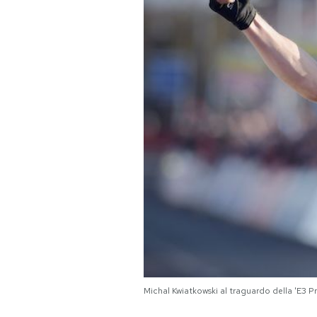
PODCAST
NEWSLETTER
I MIEI PREFERITI
SHOP
CALENDARIO
AREA PERSONALE
Area Personale
Michal Kwiatkowski al traguardo della 'E
Newsletter