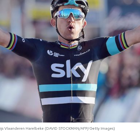
3 Prijs Vlaanderen Harelbeke (DAVID STOCKMAN/AFP/Getty Images)