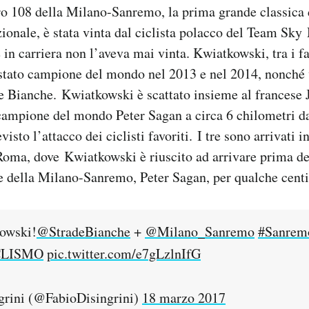
o 108 della Milano-Sanremo, la prima grande classica 
azionale, è stata vinta dal ciclista polacco del Team Sky
in carriera non l’aveva mai vinta. Kwiatkowski, tra i fa
 stato campione del mondo nel 2013 e nel 2014, nonché 
e Bianche. Kwiatkowski è scattato insieme al francese 
campione del mondo Peter Sagan a circa 6 chilometri dal
isto l’attacco dei ciclisti favoriti. I tre sono arrivati 
Roma, dove Kwiatkowski è riuscito ad arrivare prima de
ne della Milano-Sanremo, Peter Sagan, per qualche cent
owski!
@StradeBianche
+
@Milano_Sanremo
#Sanrem
ICLISMO
pic.twitter.com/e7gLzlnIfG
grini (@FabioDisingrini)
18 marzo 2017