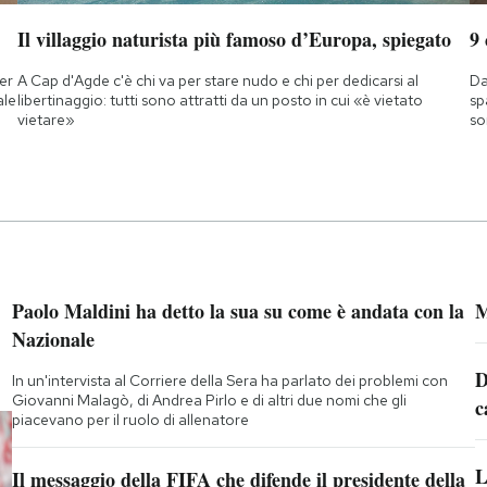
Il villaggio naturista più famoso d’Europa, spiegato
9
ner
A Cap d'Agde c'è chi va per stare nudo e chi per dedicarsi al
Da
ale
libertinaggio: tutti sono attratti da un posto in cui «è vietato
sp
vietare»
so
Paolo Maldini ha detto la sua su come è andata con la
M
Nazionale
D
In un'intervista al Corriere della Sera ha parlato dei problemi con
Giovanni Malagò, di Andrea Pirlo e di altri due nomi che gli
c
piacevano per il ruolo di allenatore
L
Il messaggio della FIFA che difende il presidente della