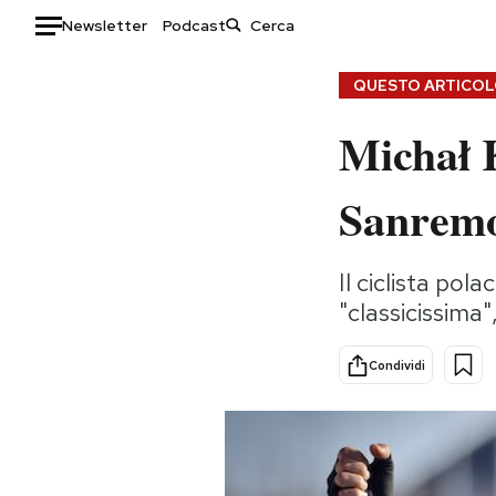
Newsletter
Podcast
Auto
QUESTO ARTICOLO
Michał 
HOME
Italia
Moda
Sanrem
Mondo
Libri
Politica
Consumismi
Il ciclista pola
Tecnologia
Storie/Idee
"classicissima
Internet
Ok Boomer!
Scienza
Media
Condividi
Cultura
Europa
Economia
Altrecose
Sport
Mondiali calcio 2026