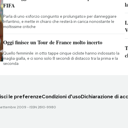
l
FIFA
Parla di uno «sforzo congiunto e prolungato» per danneggiare
Infantino, e mette in chiaro che resterà in carica nonostante le
L
moltissime critiche
V
Oggi finisce un Tour de France molto incerto
T
Quello femminile: in otto tappe cinque cicliste hanno indossato la
c
maglia gialla, e ci sono solo 8 secondi di distacco tra la prima e la
seconda
sci le preferenze
Condizioni d'uso
Dichiarazione di acc
 28 settembre 2009 - ISSN 2610-9980