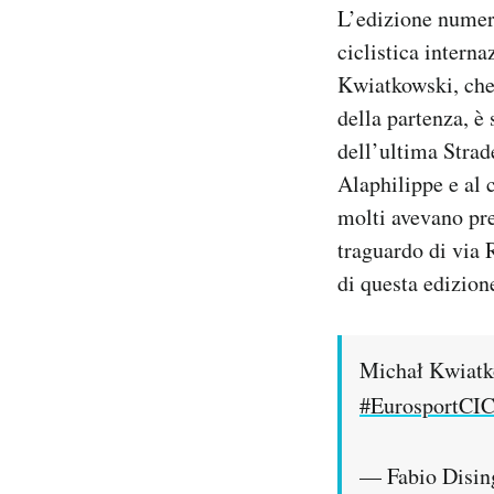
L’edizione numer
Notifiche mobile
Regala il Post
ciclistica intern
Hai bisogno di aiuto?
Kwiatkowski, che 
Esci
della partenza, è
dell’ultima Strad
Alaphilippe e al 
molti avevano prev
traguardo di via 
di questa edizio
Michał Kwiatk
#EurosportC
— Fabio Disin