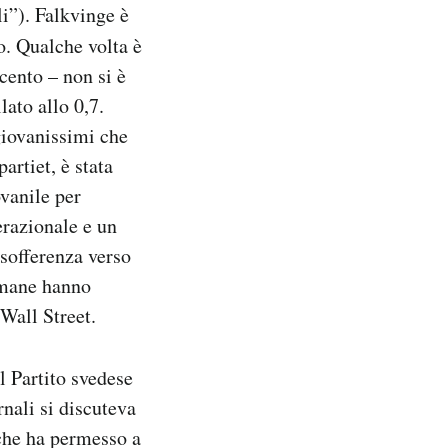
li”). Falkvinge è
. Qualche volta è
cento – non si è
lato allo 0,7.
 giovanissimi che
rtiet, è stata
ovanile per
erazionale e un
nsofferenza verso
timane hanno
Wall Street.
l Partito svedese
nali si discuteva
 che ha permesso a