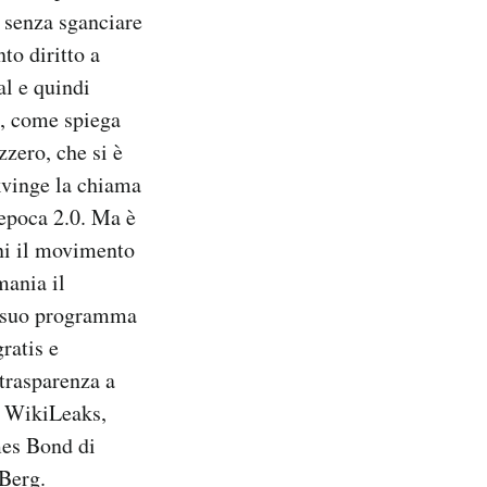
a senza sganciare
to diritto a
al e quindi
o, come spiega
zzero, che si è
kvinge la chiama
’epoca 2.0. Ma è
nni il movimento
mania il
el suo programma
ratis e
 trasparenza a
di WikiLeaks,
mes Bond di
-Berg.