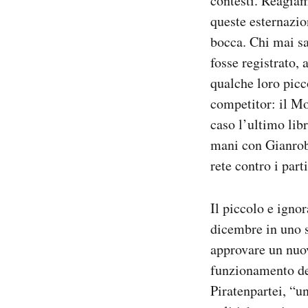
contesti. Reagiam
queste esternazi
bocca. Chi mai sa
fosse registrato, 
qualche loro picc
competitor: il Mo
caso l’ultimo lib
mani con Gianrob
rete contro i parti
Il piccolo e ignor
dicembre in uno s
approvare un nuov
funzionamento del
Piratenpartei, “u