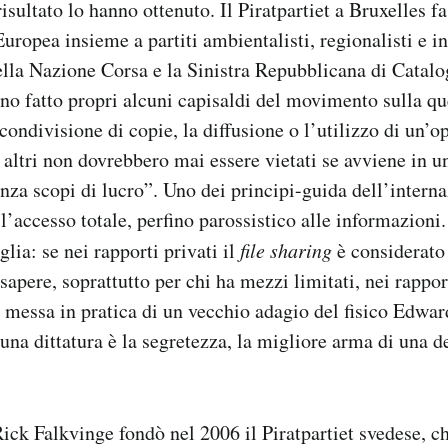
sultato lo hanno ottenuto. Il Piratpartiet a Bruxelles fa
uropea insieme a partiti ambientalisti, regionalisti e i
ella Nazione Corsa e la Sinistra Repubblicana di Catal
no fatto propri alcuni capisaldi del movimento sulla que
 condivisione di copie, la diffusione o l’utilizzo di un’o
di altri non dovrebbero mai essere vietati se avviene in 
za scopi di lucro”. Uno dei principi-guida dell’intern
 l’accesso totale, perfino parossistico alle informazioni
lia: se nei rapporti privati il
file sharing
è considerato
apere, soprattutto per chi ha mezzi limitati, nei rappor
a messa in pratica di un vecchio adagio del fisico Edwar
una dittatura è la segretezza, la migliore arma di una 
ick Falkvinge fondò nel 2006 il Piratpartiet svedese, ch