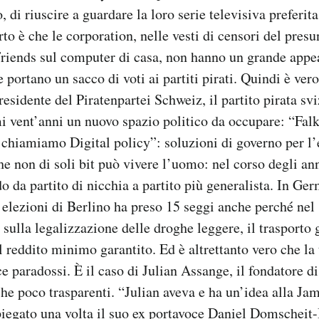
, di riuscire a guardare la loro serie televisiva preferit
o è che le corporation, nelle vesti di censori del presun
Friends sul computer di casa, non hanno un grande appe
 portano un sacco di voti ai partiti pirati. Quindi è ver
esidente del Piratenpartei Schweiz, il partito pirata svi
mi vent’anni un nuovo spazio politico da occupare: “Fal
a chiamiamo Digital policy”: soluzioni di governo per l
che non di soli bit può vivere l’uomo: nel corso degli a
o da partito di nicchia a partito più generalista. In Ger
e elezioni di Berlino ha preso 15 seggi anche perché n
sulla legalizzazione delle droghe leggere, il trasporto g
l reddito minimo garantito. Ed è altrettanto vero che la
e paradossi. È il caso di Julian Assange, il fondatore 
che poco trasparenti. “Julian aveva e ha un’idea alla Ja
iegato una volta il suo ex portavoce Daniel Domscheit