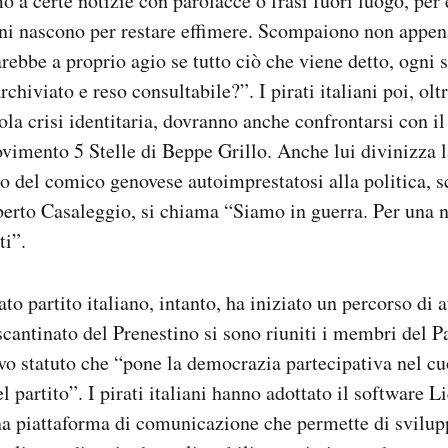
o a certe notizie con parolacce o frasi fuori luogo, pe
oni nascono per restare effimere. Scompaiono non appen
rebbe a proprio agio se tutto ciò che viene detto, ogni 
archiviato e reso consultabile?”. I pirati italiani poi, olt
ola crisi identitaria, dovranno anche confrontarsi con il
vimento 5 Stelle di Beppe Grillo. Anche lui divinizza 
ro del comico genovese autoimprestatosi alla politica, sc
erto Casaleggio, si chiama “Siamo in guerra. Per una n
ti”.
ato partito italiano, intanto, ha iniziato un percorso di 
cantinato del Prenestino si sono riuniti i membri del Pa
o statuto che “pone la democrazia partecipativa nel cu
 partito”. I pirati italiani hanno adottato il software 
na piattaforma di comunicazione che permette di svilup