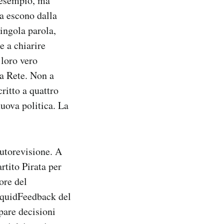
r esempio, ma
a escono dalla
singola parola,
re a chiarire
 loro vero
la Rete. Non a
ritto a quattro
uova politica. La
autorevisione. A
rtito Pirata per
ore del
LiquidFeedback del
pare decisioni