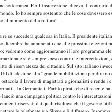
e sotterranea. Per l’insurrezione, diceva. Il contrario 
mondo. Io ho sempre sostenuto che le cose dovessero es
no al momento della rottura”.
ire se succederà qualcosa in Italia. Il presidente italia
so dicembre ha annunciato che alle prossime elezioni po
ro; vedremo come aggiorneranno il loro programma elet
rnazionale si è sempre speso contro le intercettazioni,
itto di riservatezza dei cittadini. Sul sito italiano inve
10 di adesione alla “grande mobilitazione per dire no 
ostacola il lavoro di magistrati e giornalisti e rende i 
ormati”. In Germania il Partito pirata che di recente ha 
 lanciò una campagna politica contro le intercettazioni.
cumenti riservati dai quali risultava che il governo util
rcettare le telefonate via Skype e li diffusero. Insomma