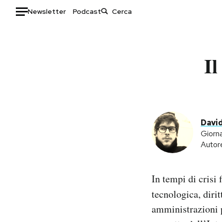
Newsletter
Podcast
Auto
Il
HOME
Italia
Moda
Mondo
Libri
Politica
Consumismi
David
Tecnologia
Storie/Idee
Giorna
Internet
Ok Boomer!
Autore
Scienza
Media
Cultura
Europa
In tempi di crisi
Economia
Altrecose
tecnologica, dirit
Sport
Mondiali calcio 2026
amministrazioni p