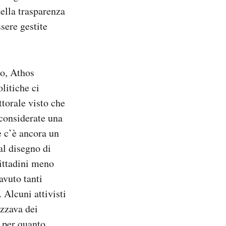
della trasparenza
sere gestite
no, Athos
litiche ci
torale visto che
 considerate una
ce c’è ancora un
al disegno di
cittadini meno
avuto tanti
 Alcuni attivisti
izzava dei
: per quanto