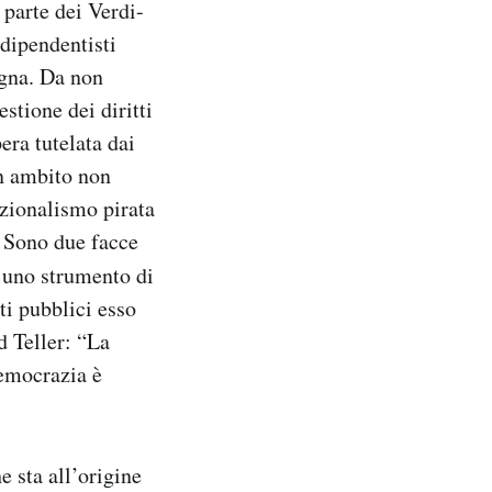
 parte dei Verdi-
ndipendentisti
ogna. Da non
stione dei diritti
pera tutelata dai
un ambito non
azionalismo pirata
. Sono due facce
 uno strumento di
ti pubblici esso
d Teller: “La
democrazia è
e sta all’origine