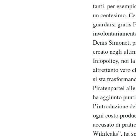
tanti, per esempio
un centesimo. Cert
guardarsi gratis 
involontariamente
Denis Simonet, pr
creato negli ulti
Infopolicy, noi l
altrettanto vero 
si sta trasformand
Piratenpartei all
ha aggiunto punti 
l’introduzione de
ogni costo produc
accusato di prati
Wikileaks”, ha sp