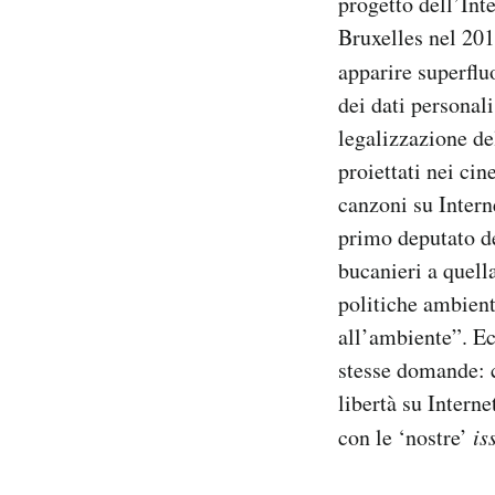
progetto dell’Int
Bruxelles nel 2010
PODCAST
apparire superflu
dei dati personal
NEWSLETTER
legalizzazione de
proiettati nei ci
I MIEI PREFERITI
canzoni su Intern
primo deputato de
SHOP
bucanieri a quell
politiche ambient
all’ambiente”. Ecc
CALENDARIO
stesse domande: 
libertà su Intern
AREA PERSONALE
con le ‘nostre’
is
Area Personale
Newsletter