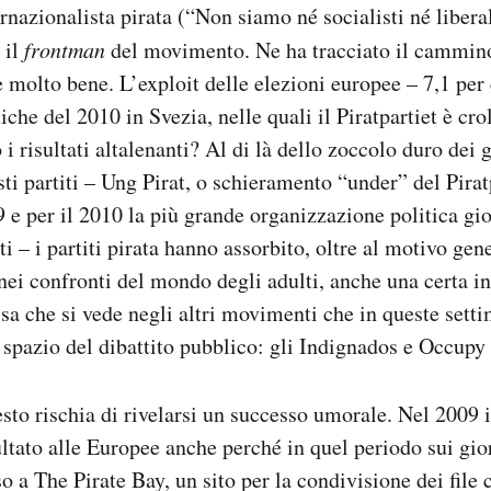
ernazionalista pirata (“Non siamo né socialisti né libera
 il
frontman
del movimento. Ne ha tracciato il cammino
e molto bene. L’exploit delle elezioni europee – 7,1 per 
tiche del 2010 in Svezia, nelle quali il Piratpartiet è crol
i risultati altalenanti? Al di là dello zoccolo duro dei
 partiti – Ung Pirat, o schieramento “under” del Piratpa
9 e per il 2010 la più grande organizzazione politica gi
i – i partiti pirata hanno assorbito, oltre al motivo gen
 nei confronti del mondo degli adulti, anche una certa i
tessa che si vede negli altri movimenti che in queste set
spazio del dibattito pubblico: gli Indignados e Occupy 
to rischia di rivelarsi un successo umorale. Nel 2009 i
ltato alle Europee anche perché in quel periodo sui gior
o a The Pirate Bay, un sito per la condivisione dei file