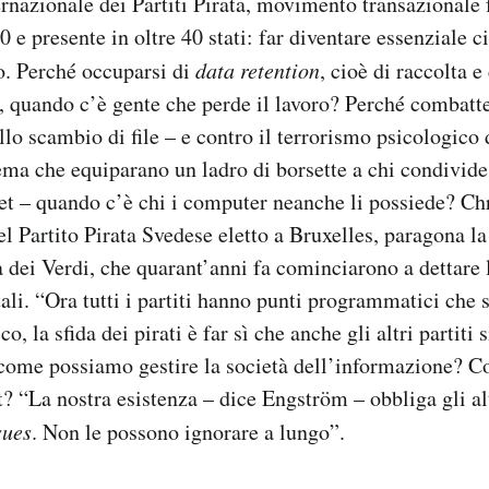
ernazionale dei Partiti Pirata, movimento transazionale 
 e presente in oltre 40 stati: far diventare essenziale 
o. Perché occuparsi di
data retention
, cioè di raccolta 
i, quando c’è gente che perde il lavoro? Perché combatte
llo scambio di file – e contro il terrorismo psicologico 
nema che equiparano un ladro di borsette a chi condivide
et – quando c’è chi i computer neanche li possiede? Ch
l Partito Pirata Svedese eletto a Bruxelles, paragona l
a dei Verdi, che quarant’anni fa cominciarono a dettare 
ali. “Ora tutti i partiti hanno punti programmatici che s
o, la sfida dei pirati è far sì che anche gli altri partiti
come possiamo gestire la società dell’informazione? C
et? “La nostra esistenza – dice Engström – obbliga gli al
sues
. Non le possono ignorare a lungo”.