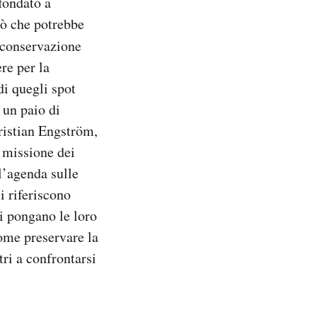
fondato a
ciò che potrebbe
e conservazione
re per la
di quegli spot
 un paio di
ristian Engström,
a missione dei
l’agenda sulle
i riferiscono
 si pongano le loro
ome preservare la
tri a confrontarsi