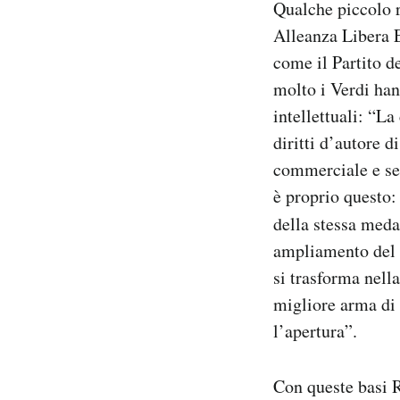
Qualche piccolo ri
Notifiche mobile
Alleanza Libera E
Regala il Post
come il Partito d
Hai bisogno di aiuto?
Esci
molto i Verdi han
intellettuali: “La
diritti d’autore 
commerciale e sen
è proprio questo:
della stessa medag
ampliamento del s
si trasforma nell
migliore arma di 
l’apertura”.
Con queste basi R