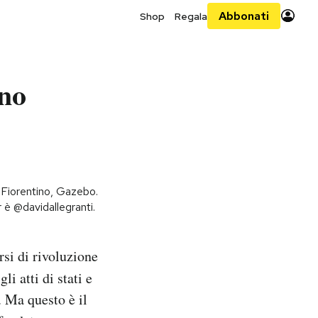
Abbonati
Shop
Regala
ino
e Fiorentino, Gazebo.
r è @davidallegranti.
rsi di rivoluzione
li atti di stati e
. Ma questo è il