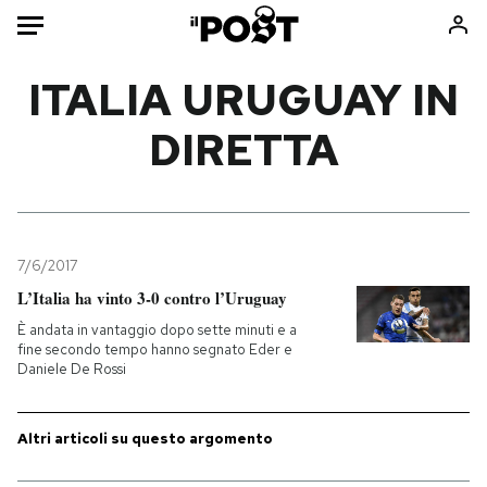
Auto
ITALIA URUGUAY IN
DIRETTA
HOME
Italia
Moda
Mondo
Libri
Politica
Consumismi
7/6/2017
Tecnologia
Storie/Idee
L’Italia ha vinto 3-0 contro l’Uruguay
Internet
Ok Boomer!
È andata in vantaggio dopo sette minuti e a
Scienza
Media
fine secondo tempo hanno segnato Eder e
Daniele De Rossi
Cultura
Europa
Economia
Altrecose
Sport
Mondiali calcio 2026
Altri articoli su questo argomento