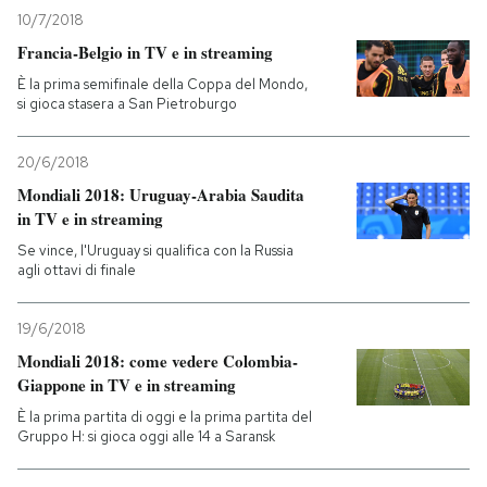
10/7/2018
PODCAST
Francia-Belgio in TV e in streaming
È la prima semifinale della Coppa del Mondo,
si gioca stasera a San Pietroburgo
NEWSLETTER
20/6/2018
I MIEI PREFERITI
Mondiali 2018: Uruguay-Arabia Saudita
in TV e in streaming
Se vince, l'Uruguay si qualifica con la Russia
SHOP
agli ottavi di finale
19/6/2018
CALENDARIO
Mondiali 2018: come vedere Colombia-
Giappone in TV e in streaming
AREA PERSONALE
È la prima partita di oggi e la prima partita del
Gruppo H: si gioca oggi alle 14 a Saransk
Entra