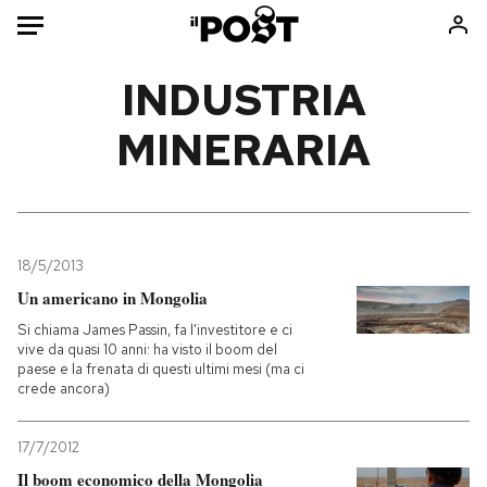
Auto
INDUSTRIA
MINERARIA
HOME
Italia
Moda
Mondo
Libri
Politica
Consumismi
18/5/2013
Tecnologia
Storie/Idee
Un americano in Mongolia
Internet
Ok Boomer!
Si chiama James Passin, fa l'investitore e ci
Scienza
Media
vive da quasi 10 anni: ha visto il boom del
paese e la frenata di questi ultimi mesi (ma ci
Cultura
Europa
crede ancora)
Economia
Altrecose
Sport
Mondiali calcio 2026
17/7/2012
Il boom economico della Mongolia