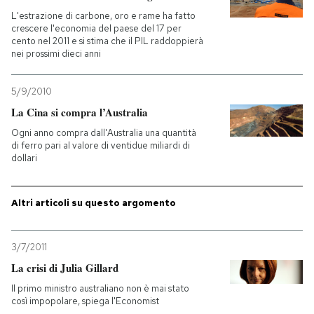
L'estrazione di carbone, oro e rame ha fatto
PODCAST
crescere l'economia del paese del 17 per
cento nel 2011 e si stima che il PIL raddoppierà
nei prossimi dieci anni
NEWSLETTER
5/9/2010
La Cina si compra l’Australia
I MIEI PREFERITI
Ogni anno compra dall'Australia una quantità
di ferro pari al valore di ventidue miliardi di
dollari
SHOP
Altri articoli su questo argomento
CALENDARIO
3/7/2011
AREA PERSONALE
La crisi di Julia Gillard
Entra
Il primo ministro australiano non è mai stato
così impopolare, spiega l'Economist