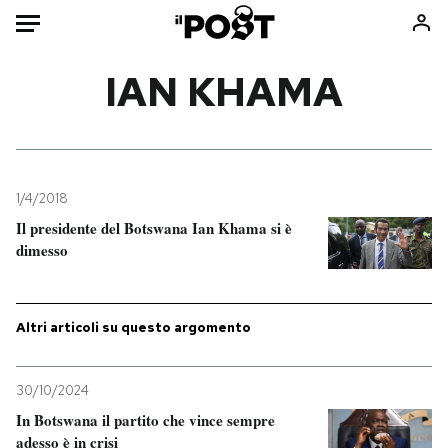
Auto
IAN KHAMA
HOME
Italia
Moda
Mondo
Libri
1/4/2018
Politica
Consumismi
Il presidente del Botswana Ian Khama si è
dimesso
Tecnologia
Storie/Idee
Internet
Ok Boomer!
Scienza
Media
Altri articoli su questo argomento
Cultura
Europa
Economia
Altrecose
30/10/2024
Sport
Mondiali calcio 2026
In Botswana il partito che vince sempre
adesso è in crisi