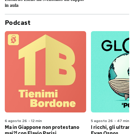
in aula
Podcast
6 agosto 26
-
12 min
5 agosto 26
-
47 min
Ma in Giappone non protestano
I ricchi, gli ultrari
mai?! con Flavio Parisi
Evan Osnos