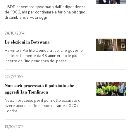
Il BDP ha sempre governato dall’indipendenza
PODCAST
del 1966, ma per continuare a farlo ha bisogno
di cambiare: si vota oggi
NEWSLETTER
24/10/2014
Le elezioni in Botswana
I MIEI PREFERITI
Ha vinto il Partito Democratico, che governo
ininterrottamente da 48 anni: erano le più
incerte dall'indipendenza del paese
SHOP
22/7/2010
Non sarà processato il poliziotto che
CALENDARIO
aggredì Ian Tomlinson
Nessun processo per il poliziotto accusato di
avere ucciso Ian Tomlinson durante il G20 di
AREA PERSONALE
Londra
Entra
13/10/2012