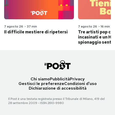
7 agosto 26
-
37 min
7 agosto 26
-
16 min
Il difficile mestiere di ripetersi
Tre artisti pop ch
incasinati e un Hit
spionaggio senti
Chi siamo
Pubblicità
Privacy
Gestisci le preferenze
Condizioni d'uso
Dichiarazione di accessibilità
Il Post è una testata registrata presso il Tribunale di Milano, 419 del
28 settembre 2009 - ISSN 2610-9980