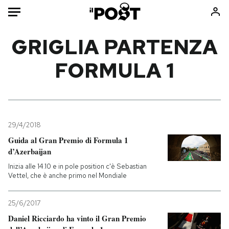
Auto
GRIGLIA PARTENZA
FORMULA 1
HOME
Italia
Moda
Mondo
Libri
Politica
Consumismi
29/4/2018
Tecnologia
Storie/Idee
Guida al Gran Premio di Formula 1
Internet
Ok Boomer!
d’Azerbaijan
Scienza
Media
Inizia alle 14.10 e in pole position c'è Sebastian
Cultura
Europa
Vettel, che è anche primo nel Mondiale
Economia
Altrecose
25/6/2017
Sport
Mondiali calcio 2026
Daniel Ricciardo ha vinto il Gran Premio