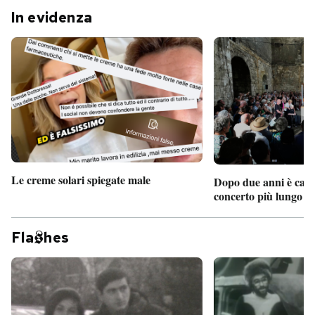
In evidenza
Le creme solari spiegate male
Dopo due anni è camb
concerto più lungo d
Fla
hes