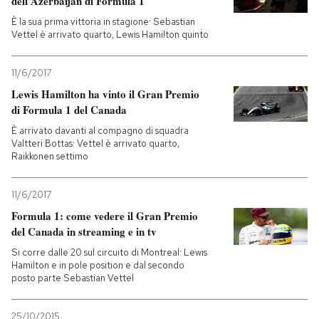
dell’Azerbaijan di Formula 1
È la sua prima vittoria in stagione: Sebastian
PODCAST
Vettel è arrivato quarto, Lewis Hamilton quinto
11/6/2017
NEWSLETTER
Lewis Hamilton ha vinto il Gran Premio
di Formula 1 del Canada
I MIEI PREFERITI
È arrivato davanti al compagno di squadra
Valtteri Bottas: Vettel è arrivato quarto,
Raikkonen settimo
SHOP
11/6/2017
Formula 1: come vedere il Gran Premio
CALENDARIO
del Canada in streaming e in tv
Si corre dalle 20 sul circuito di Montreal: Lewis
AREA PERSONALE
Hamilton e in pole position e dal secondo
posto parte Sebastian Vettel
Entra
25/10/2015