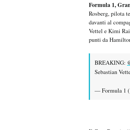
Formula 1, Gran
Notifiche mobile
Regala il Post
Rosberg, pilota t
Hai bisogno di aiuto?
davanti al compag
Esci
Vettel e Kimi Ra
punti da Hamilto
BREAKING:
@
Sebastian Vett
— Formula 1 