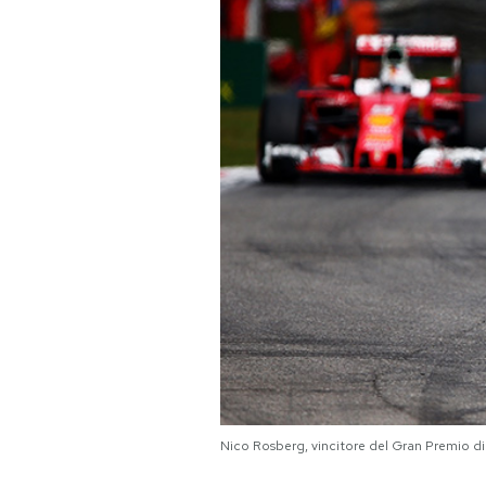
PODCAST
NEWSLETTER
I MIEI PREFERITI
SHOP
CALENDARIO
AREA PERSONALE
Area Personale
Nico Rosberg, vincitore del Gran Premio di
Newsletter