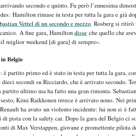
 arrivando secondo e quinto. Fu però l’ennesima dimost
des: Hamilton rimase in testa per tutta la gara e già do
bastian Vettel di un secondo e mezzo
. Rosberg si ritirò
anico. A fine gara, Hamilton
disse
che quello che avev
il miglior weekend [di gara] di sempre».
in Belgio
 è partito primo ed è stato in testa per tutta la gara, 
e dieci secondi su Ricciardo, che è arrivato secondo. Te
 partito ultimo ma ha fatto una gran rimonta. Sebastian
o sesto, Kimi Raikkonen invece è arrivato nono. Nei pri
enault ha avuto un violento incidente: lui non si è fat
i di pista con la safety car. Dopo la gara del Belgio ci s
ronti di Max Verstappen, giovane e promettente pilota d