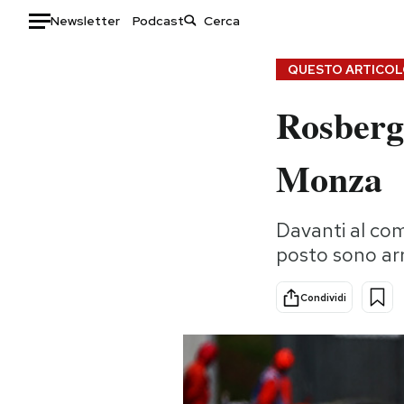
Newsletter
Podcast
Auto
QUESTO ARTICOLO
Rosberg 
HOME
Italia
Moda
Monza
Mondo
Libri
Politica
Consumismi
Davanti al com
Tecnologia
Storie/Idee
posto sono arri
Internet
Ok Boomer!
Scienza
Media
Condividi
Cultura
Europa
Economia
Altrecose
Sport
Mondiali calcio 2026