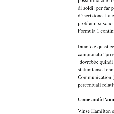
possibilità che i
di soldi: per far
d’iscrizione. La 
problemi si sono r
Formula 1 contin
Intanto è quasi c
campionato “priva
dovrebbe quindi 
statunitense John
Communication (qu
percentuali relati
Come andò l’ann
Vinse Hamilton e 