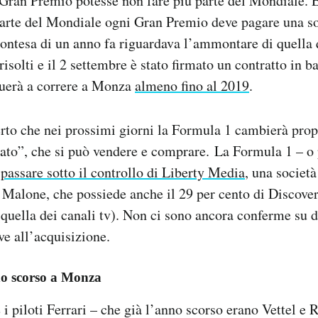
l Gran Premio potesse non fare più parte del Mondiale.
 parte del Mondiale ogni Gran Premio deve pagare una so
contesa di un anno fa riguardava l’ammontare di quella
isolti e il 2 settembre è stato firmato un contratto in ba
uerà a correre a Monza
almeno fino al 2019
.
erto che nei prossimi giorni la Formula 1 cambierà propr
to”, che si può vendere e comprare. La Formula 1 – o p
passare sotto il controllo di Liberty Media
, una società
 Malone, che possiede anche il 29 per cento di Discove
ella dei canali tv). Non ci sono ancora conferme su da
ve all’acquisizione.
o scorso a Monza
i piloti Ferrari – che già l’anno scorso erano Vettel e 