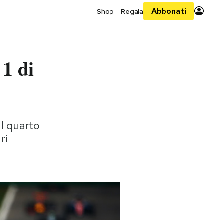
Abbonati
Shop
Regala
1 di
al quarto
ri