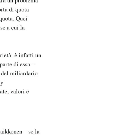
 Era un problema
rta di quota
 quota. Quei
se a cui la
ietà: è infatti un
arte di essa –
 del miliardario
ry
te, valori e
Raikkonen – se la