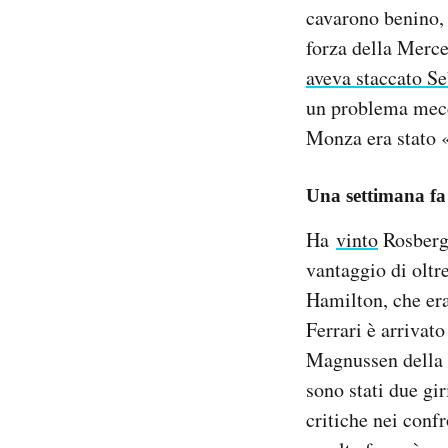
cavarono benino,
forza della Merce
aveva staccato Se
un problema mecc
Monza era stato «
Una settimana fa 
Ha
vinto
Rosberg:
vantaggio di oltr
Hamilton, che era
Ferrari è arrivat
Magnussen della R
sono stati due gir
critiche nei conf