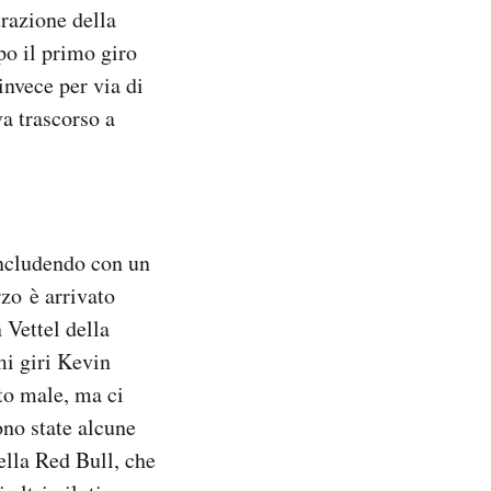
razione della
po il primo giro
 invece per via di
a trascorso a
concludendo con un
rzo è arrivato
 Vettel della
mi giri Kevin
to male, ma ci
ono state alcune
ella Red Bull, che