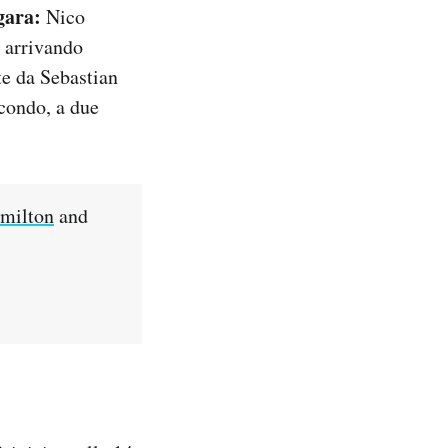
gara:
Nico
, arrivando
te da Sebastian
econdo, a due
milton
and