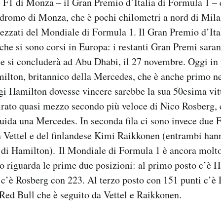
 F1 di Monza – il Gran Premio d’Italia di Formula 1 – è
odromo di Monza, che è pochi chilometri a nord di Mila
ezzati del Mondiale di Formula 1. Il Gran Premio d’Ital
che si sono corsi in Europa: i restanti Gran Premi saran
e si concluderà ad Abu Dhabi, il 27 novembre. Oggi in 
milton, britannico della Mercedes, che è anche primo n
gi Hamilton dovesse vincere sarebbe la sua 50esima vit
rato quasi mezzo secondo più veloce di Nico Rosberg, 
da una Mercedes. In seconda fila ci sono invece due Fe
 Vettel e del finlandese Kimi Raikkonen (entrambi hann
 di Hamilton). Il Mondiale di Formula 1 è ancora molto
 riguarda le prime due posizioni: al primo posto c’è 
 c’è Rosberg con 223. Al terzo posto con 151 punti c’è 
 Red Bull che è seguito da Vettel e Raikkonen.