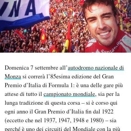
PODCAST
NEWSLETTER
I MIEI PREFERITI
Domenica 7 settembre all’
autodromo nazionale di
SHOP
Monza
si correrà l’85esima edizione del Gran
Premio d’Italia di Formula 1: è una delle gare più
CALENDARIO
attese di tutto il
campionato mondiale
, sia per la
lunga tradizione di questa corsa – si è corso qui
AREA PERSONALE
ogni anno il Gran Premio d’Italia fin dal 1922
(eccetto che nel 1937, 1947, 1948 e 1980) – sia
Area Personale
perché è uno dei circuiti del Mondiale con la più
Newsletter