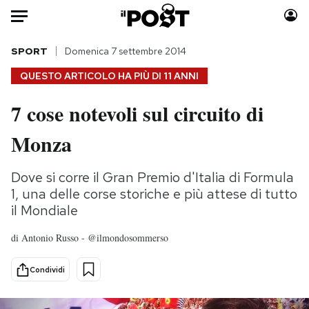
Auto
SPORT
Domenica 7 settembre 2014
QUESTO ARTICOLO HA PIÙ DI
11 ANNI
HOME
7 cose notevoli sul circuito di
Italia
Moda
Monza
Mondo
Libri
Politica
Consumismi
Dove si corre il Gran Premio d'Italia di Formula
Tecnologia
Storie/Idee
1, una delle corse storiche e più attese di tutto
Internet
Ok Boomer!
il Mondiale
Scienza
Media
Cultura
Europa
di
Antonio Russo - @ilmondosommerso
Economia
Altrecose
Condividi
Sport
Mondiali calcio 2026