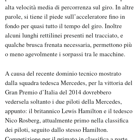
Notifiche mobile
alta velocità media di percorrenza sul giro. In altre
Regala il Post
parole, si tiene il piede sull’acceleratore fino in
Hai bisogno di aiuto?
fondo per quasi tutto il tempo del giro. Inoltre
Esci
alcuni lunghi rettilinei presenti nel tracciato, e
qualche brusca frenata necessaria, permettono più
o meno agevolmente i sorpassi tra le macchine.
A causa del recente dominio tecnico mostrato
dalla squadra tedesca Mercedes, per la vittoria del
Gran Premio d’Italia del 2014 dovrebbero
vedersela soltanto i due piloti della Mercedes,
appunto: il britannico Lewis Hamilton e il tedesco
Nico Rosberg, attualmente primo nella classifica
dei piloti, seguito dallo stesso Hamilton.
Competizione per il primato in classifica a parte,