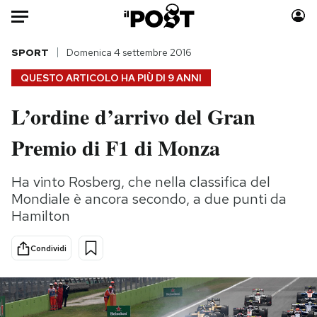
Auto
SPORT
Domenica 4 settembre 2016
QUESTO ARTICOLO HA PIÙ DI
9 ANNI
HOME
L’ordine d’arrivo del Gran
Italia
Moda
Premio di F1 di Monza
Mondo
Libri
Politica
Consumismi
Ha vinto Rosberg, che nella classifica del
Tecnologia
Storie/Idee
Mondiale è ancora secondo, a due punti da
Internet
Ok Boomer!
Hamilton
Scienza
Media
Cultura
Europa
Condividi
Economia
Altrecose
Sport
Mondiali calcio 2026