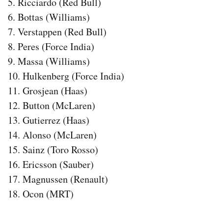
5. Ricciardo (Red Bull)
Notifiche mobile
6. Bottas (Williams)
Regala il Post
7. Verstappen (Red Bull)
Hai bisogno di aiuto?
8. Peres (Force India)
Esci
9. Massa (Williams)
10. Hulkenberg (Force India)
11. Grosjean (Haas)
12. Button (McLaren)
13. Gutierrez (Haas)
14. Alonso (McLaren)
15. Sainz (Toro Rosso)
16. Ericsson (Sauber)
17. Magnussen (Renault)
18. Ocon (MRT)