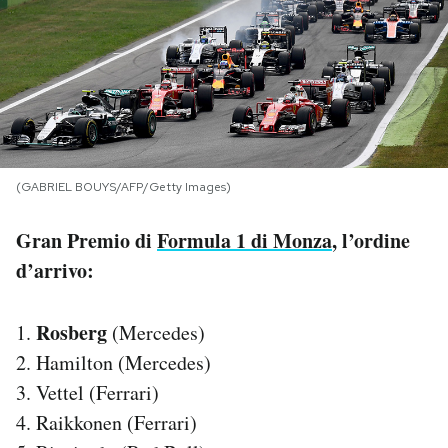
PODCAST
NEWSLETTER
I MIEI PREFERITI
(GABRIEL BOUYS/AFP/Getty Images)
Gran Premio di
Formula 1 di Monza
, l’ordine
SHOP
d’arrivo:
CALENDARIO
Rosberg
1.
(Mercedes)
2. Hamilton (Mercedes)
AREA PERSONALE
3. Vettel (Ferrari)
Area Personale
4. Raikkonen (Ferrari)
Newsletter