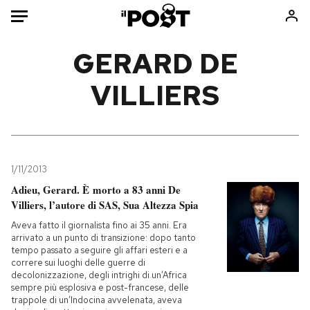
Auto
GERARD DE
VILLIERS
HOME
Italia
Moda
Mondo
Libri
Politica
Consumismi
1/11/2013
Tecnologia
Storie/Idee
Adieu, Gerard. È morto a 83 anni De
Internet
Ok Boomer!
Villiers, l’autore di SAS, Sua Altezza Spia
Scienza
Media
Aveva fatto il giornalista fino ai 35 anni. Era
Cultura
Europa
arrivato a un punto di transizione: dopo tanto
tempo passato a seguire gli affari esteri e a
Economia
Altrecose
correre sui luoghi delle guerre di
decolonizzazione, degli intrighi di un’Africa
Sport
Mondiali calcio 2026
sempre più esplosiva e post-francese, delle
trappole di un’Indocina avvelenata, aveva