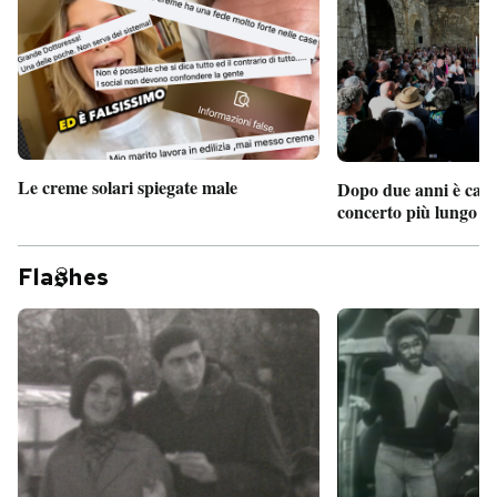
Le creme solari spiegate male
Dopo due anni è camb
concerto più lungo d
Fla
hes