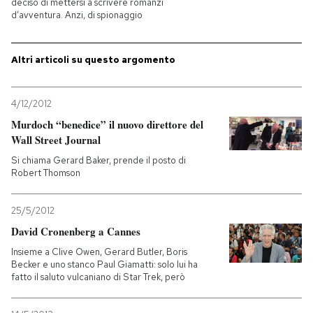
deciso di mettersi a scrivere romanzi
d’avventura. Anzi, di spionaggio
PODCAST
Altri articoli su questo argomento
NEWSLETTER
4/12/2012
I MIEI PREFERITI
Murdoch “benedice” il nuovo direttore del
Wall Street Journal
Si chiama Gerard Baker, prende il posto di
SHOP
Robert Thomson
25/5/2012
CALENDARIO
David Cronenberg a Cannes
Insieme a Clive Owen, Gerard Butler, Boris
AREA PERSONALE
Becker e uno stanco Paul Giamatti: solo lui ha
fatto il saluto vulcaniano di Star Trek, però
Entra