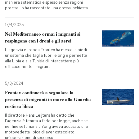
maniera sistematica e spesso senza ragioni
precise: lo ha raccontato una grossa inchiesta
PODCAST
17/4/2025
NEWSLETTER
Nel Mediterraneo ormai i migranti si
respingono con i droni e gli aerei
L'agenzia europea Frontex ha messo in piedi
I MIEI PREFERITI
un sistema che taglia fuori le ong e permette
alla Libia e alla Tunisia di intercettare più
efficacemente i migranti
SHOP
5/3/2024
Frontex continuerà a segnalare la
CALENDARIO
presenza di migranti in mare alla Guardia
costiera libica
AREA PERSONALE
Il direttore Hans Leijtens ha detto che
l'agenzia è tenuta a farlo per legge, anche se
nel fine settimana un'ong aveva accusato una
Entra
motovedetta libica di aver ostacolato
un'operazione di soccorso