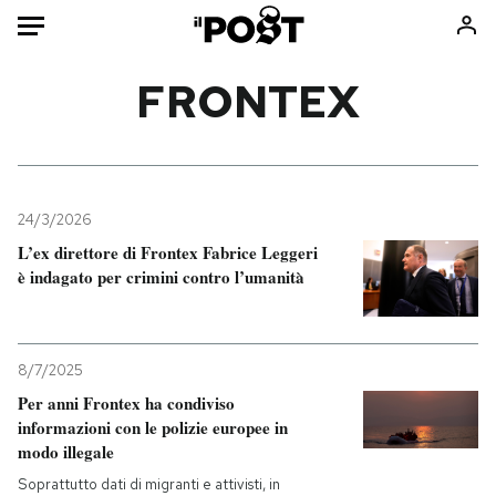
Auto
FRONTEX
HOME
Italia
Moda
Mondo
Libri
24/3/2026
Politica
Consumismi
L’ex direttore di Frontex Fabrice Leggeri
è indagato per crimini contro l’umanità
Tecnologia
Storie/Idee
Internet
Ok Boomer!
Scienza
Media
8/7/2025
Cultura
Europa
Per anni Frontex ha condiviso
Economia
Altrecose
informazioni con le polizie europee in
Sport
Mondiali calcio 2026
modo illegale
Soprattutto dati di migranti e attivisti, in