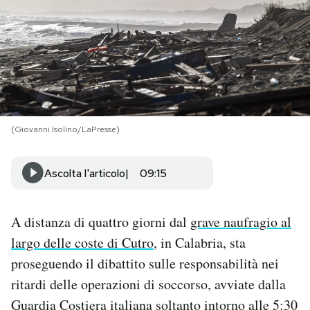
PODCAST
NEWSLETTER
I MIEI PREFERITI
(Giovanni Isolino/LaPresse)
SHOP
Ascolta l'articolo
09:15
CALENDARIO
A distanza di quattro giorni dal
grave naufragio al
largo delle coste di Cutro
, in Calabria, sta
AREA PERSONALE
proseguendo il dibattito sulle responsabilità nei
ritardi delle operazioni di soccorso, avviate dalla
Area Personale
Guardia Costiera italiana soltanto intorno alle 5:30
Newsletter