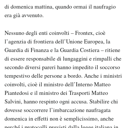
Notifiche mobile
di domenica mattina, quando ormai il naufragio
Regala il Post
era già avvenuto.
Hai bisogno di aiuto?
Esci
Nessuno degli enti coinvolti – Frontex, cioè
l’agenzia di frontiera dell’Unione Europea, la
Guardia di Finanza e la Guardia Costiera – ritiene
di essere responsabile di lungaggini e rimpalli che
secondo diversi pareri hanno impedito il soccorso
tempestivo delle persone a bordo. Anche i ministri
coinvolti, cioè il ministro dell’Interno Matteo
Piantedosi e il ministro dei Trasporti Matteo
Salvini, hanno respinto ogni accusa. Stabilire chi
dovesse soccorrere l’imbarcazione naufragata
domenica in effetti non è semplicissimo, anche
perché i protocolli previsti dalla legge italiana in