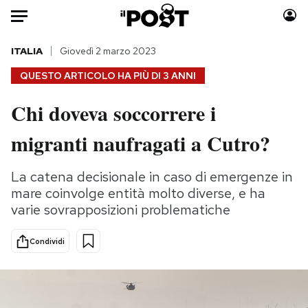
Auto
ITALIA
Giovedì 2 marzo 2023
QUESTO ARTICOLO HA PIÙ DI
3 ANNI
HOME
Chi doveva soccorrere i
Italia
Moda
migranti naufragati a Cutro?
Mondo
Libri
Politica
Consumismi
La catena decisionale in caso di emergenze in
Tecnologia
Storie/Idee
mare coinvolge entità molto diverse, e ha
Internet
Ok Boomer!
varie sovrapposizioni problematiche
Scienza
Media
Cultura
Europa
Condividi
Economia
Altrecose
Sport
Mondiali calcio 2026