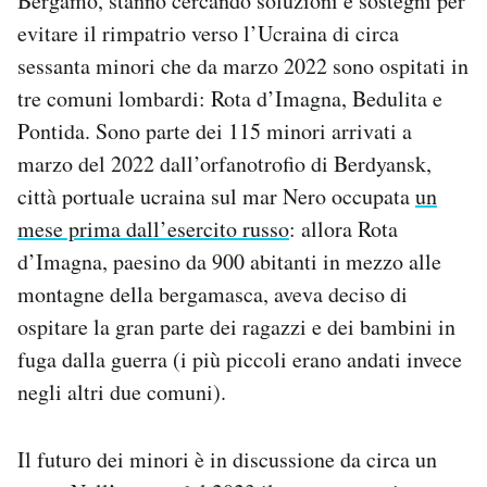
Bergamo, stanno cercando soluzioni e sostegni per
Notifiche mobile
evitare il rimpatrio verso l’Ucraina di circa
Regala il Post
sessanta minori che da marzo 2022 sono ospitati in
Hai bisogno di aiuto?
tre comuni lombardi: Rota d’Imagna, Bedulita e
Esci
Pontida. Sono parte dei 115 minori arrivati a
marzo del 2022 dall’orfanotrofio di Berdyansk,
città portuale ucraina sul mar Nero occupata
un
mese prima dall’esercito russo
: allora Rota
d’Imagna, paesino da 900 abitanti in mezzo alle
montagne della bergamasca, aveva deciso di
ospitare la gran parte dei ragazzi e dei bambini in
fuga dalla guerra (i più piccoli erano andati invece
negli altri due comuni).
Il futuro dei minori è in discussione da circa un