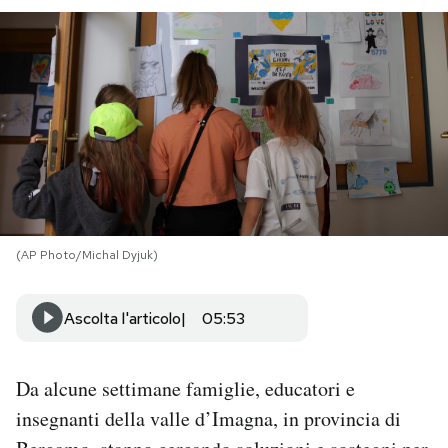
PODCAST
NEWSLETTER
I MIEI PREFERITI
SHOP
(AP Photo/Michal Dyjuk)
CALENDARIO
Ascolta l'articolo
05:53
AREA PERSONALE
Da alcune settimane famiglie, educatori e
Area Personale
insegnanti della valle d’Imagna, in provincia di
Newsletter