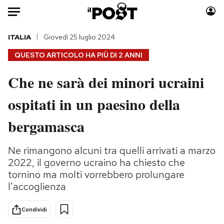
Auto
ITALIA
Giovedì 25 luglio 2024
QUESTO ARTICOLO HA PIÙ DI
2 ANNI
HOME
Che ne sarà dei minori ucraini
Italia
Moda
ospitati in un paesino della
Mondo
Libri
Politica
Consumismi
bergamasca
Tecnologia
Storie/Idee
Internet
Ok Boomer!
Ne rimangono alcuni tra quelli arrivati a marzo
Scienza
Media
2022, il governo ucraino ha chiesto che
Cultura
Europa
tornino ma molti vorrebbero prolungare
l'accoglienza
Economia
Altrecose
Sport
Mondiali calcio 2026
Condividi