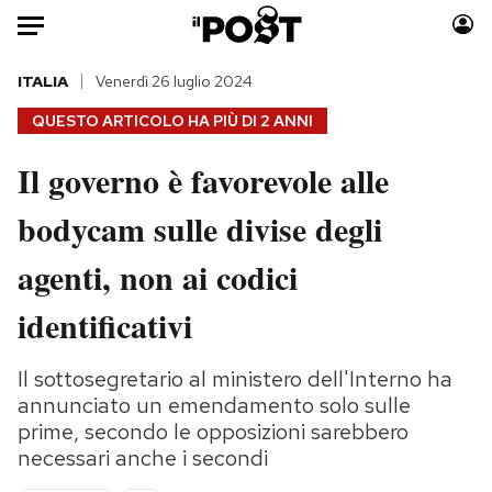
Auto
ITALIA
Venerdì 26 luglio 2024
QUESTO ARTICOLO HA PIÙ DI
2 ANNI
HOME
Il governo è favorevole alle
Italia
Moda
bodycam sulle divise degli
Mondo
Libri
Politica
Consumismi
agenti, non ai codici
Tecnologia
Storie/Idee
Internet
Ok Boomer!
identificativi
Scienza
Media
Cultura
Europa
Il sottosegretario al ministero dell'Interno ha
annunciato un emendamento solo sulle
Economia
Altrecose
prime, secondo le opposizioni sarebbero
Sport
Mondiali calcio 2026
necessari anche i secondi