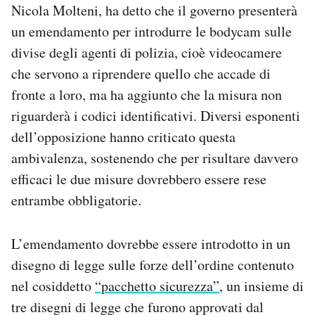
Nicola Molteni, ha detto che il governo presenterà
Notifiche mobile
un emendamento per introdurre le bodycam sulle
Regala il Post
Hai bisogno di aiuto?
divise degli agenti di polizia, cioè videocamere
Esci
che servono a riprendere quello che accade di
fronte a loro, ma ha aggiunto che la misura non
riguarderà i codici identificativi. Diversi esponenti
dell’opposizione hanno criticato questa
ambivalenza, sostenendo che per risultare davvero
efficaci le due misure dovrebbero essere rese
entrambe obbligatorie.
L’emendamento dovrebbe essere introdotto in un
disegno di legge sulle forze dell’ordine contenuto
nel cosiddetto
“pacchetto sicurezza”
, un insieme di
tre disegni di legge che furono approvati dal