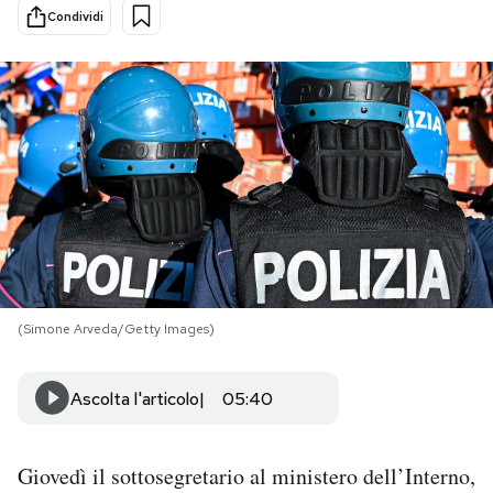
Condividi
PODCAST
NEWSLETTER
I MIEI PREFERITI
SHOP
(Simone Arveda/Getty Images)
CALENDARIO
Ascolta l'articolo
05:40
AREA PERSONALE
Area Personale
Giovedì il sottosegretario al ministero dell’Interno,
Newsletter