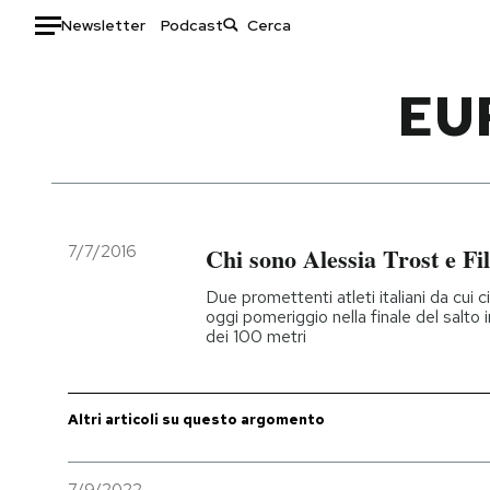
Newsletter
Podcast
Auto
EU
HOME
Italia
Moda
Mondo
Libri
Politica
Consumismi
7/7/2016
Chi sono Alessia Trost e Fi
Tecnologia
Storie/Idee
Due promettenti atleti italiani da cui 
Internet
Ok Boomer!
oggi pomeriggio nella finale del salto 
dei 100 metri
Scienza
Media
Cultura
Europa
Economia
Altrecose
Altri articoli su questo argomento
Sport
Mondiali calcio 2026