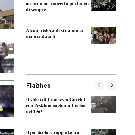
accordo nel concerto più lungo
di sempre
Il ci
parla
Alcuni ristoranti si danno la
nessu
mancia da soli
Fla
hes
Il video di Francesco Guccini
Sulla
con l’eskimo «a Santa Lucia»
vorti
nel 1965
veder
Il particolare rapporto tra
La ve