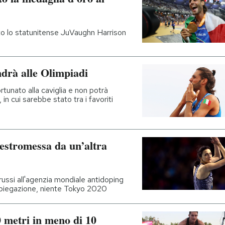
rato lo statunitense JuVaughn Harrison
rà alle Olimpiadi
fortunato alla caviglia e non potrà
 in cui sarebbe stato tra i favoriti
 estromessa da un’altra
russi all'agenzia mondiale antidoping
spiegazione, niente Tokyo 2020
0 metri in meno di 10