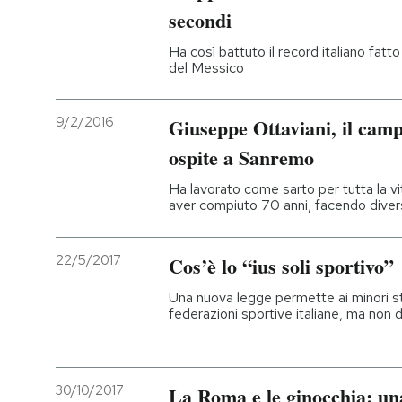
secondi
Ha così battuto il record italiano fat
del Messico
9/2/2016
Giuseppe Ottaviani, il campi
ospite a Sanremo
Ha lavorato come sarto per tutta la v
aver compiuto 70 anni, facendo diversi
22/5/2017
Cos’è lo “ius soli sportivo”
Una nuova legge permette ai minori str
federazioni sportive italiane, ma non d
30/10/2017
La Roma e le ginocchia: una