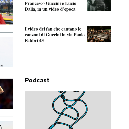
Francesco Guccini e Lucio
“Loco
Dalla, in un video d’epoca
Franc
I video dei fan che cantano le
Il de
canzoni di Guccini in via Paolo
Edoar
Fabbri 43
cappi
Podcast