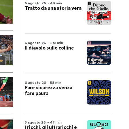
6 agosto 26
-
49 min
Tratto da una storia vera
6 agosto 26
-
241 min
Il diavolo sulle colline
6 agosto 26
-
58 min
Fare sicurezza senza
fare paura
5 agosto 26
-
47 min
I ricchi, gli ultraricchi e