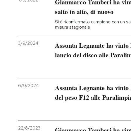
7/9/2022
Gianmarco Tamberi ha vint
salto in alto, di nuovo
PODCAST
Si è riconfermato campione con un sal
misura stagionale
NEWSLETTER
3/9/2024
Assunta Legnante ha vinto 
I MIEI PREFERITI
lancio del disco alle Parali
SHOP
6/9/2024
Assunta Legnante ha vinto l
CALENDARIO
del peso F12 alle Paralimpi
AREA PERSONALE
Entra
22/8/2023
Gianmarco Tamberi ha vinto