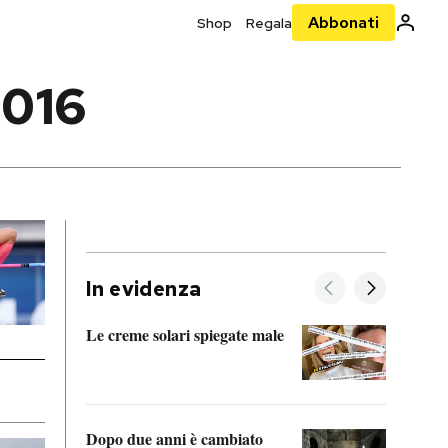
Abbonati
Shop
Regala
016
In evidenza
Le creme solari spiegate male
FitAc
guerr
Dopo due anni è cambiato
A cos