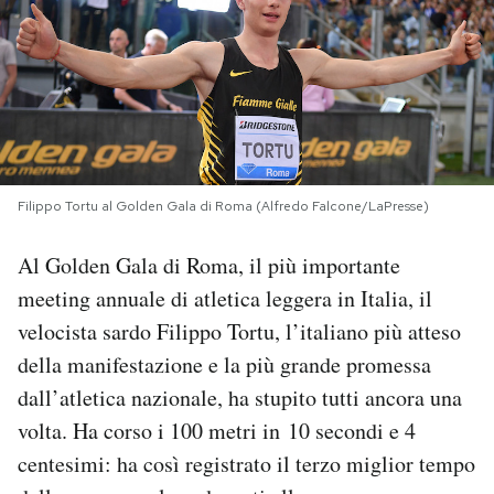
PODCAST
NEWSLETTER
I MIEI PREFERITI
Filippo Tortu al Golden Gala di Roma (Alfredo Falcone/LaPresse)
Al Golden Gala di Roma, il più importante
SHOP
meeting annuale di atletica leggera in Italia, il
velocista sardo Filippo Tortu, l’italiano più atteso
CALENDARIO
della manifestazione e la più grande promessa
dall’atletica nazionale, ha stupito tutti ancora una
AREA PERSONALE
volta. Ha corso i 100 metri in 10 secondi e 4
Area Personale
centesimi: ha così registrato il terzo miglior tempo
Newsletter