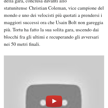
della gara, conclusa davanti allo
Notifiche mobile
statunitense Christian Coleman, vice campione del
Regala il Post
mondo e uno dei velocisti più quotati a prendersi i
Hai bisogno di aiuto?
maggiori successi ora che Usain Bolt non gareggia
Esci
più. Tortu ha fatto la sua solita gara, uscendo dai
blocchi fra gli ultimi e recuperando gli avversari
nei 50 metri finali.