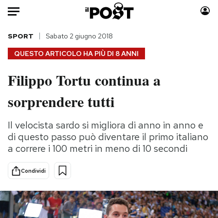
Auto
SPORT
Sabato 2 giugno 2018
QUESTO ARTICOLO HA PIÙ DI
8 ANNI
HOME
Filippo Tortu continua a
Italia
Moda
sorprendere tutti
Mondo
Libri
Politica
Consumismi
Il velocista sardo si migliora di anno in anno e
Tecnologia
Storie/Idee
di questo passo può diventare il primo italiano
Internet
Ok Boomer!
a correre i 100 metri in meno di 10 secondi
Scienza
Media
Cultura
Europa
Condividi
Economia
Altrecose
Sport
Mondiali calcio 2026