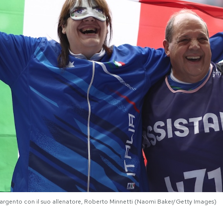
argento con il suo allenatore, Roberto Minnetti (Naomi Baker/Getty Images)