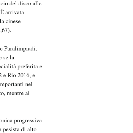
cio del disco alle
 È arrivata
la cinese
,67).
le Paralimpiadi,
e se la
cialità preferita e
2 e Rio 2016, e
importanti nel
to, mentre ai
onica progressiva
 pesista di alto