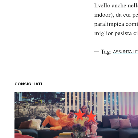
livello anche nel
indoor), da cui pe
paralimpica comin
miglior pesista c
Tag:
ASSUNTA L
CONSIGLIATI