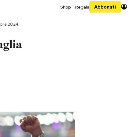
Abbonati
Shop
Regala
mbre 2024
aglia