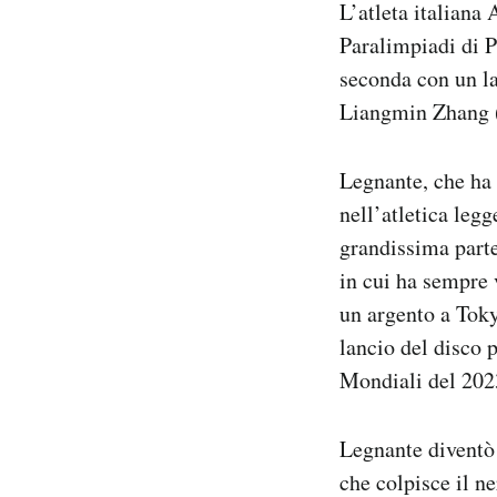
L’atleta italiana
Notifiche mobile
Paralimpiadi di P
Regala il Post
seconda con un la
Hai bisogno di aiuto?
Esci
Liangmin Zhang (3
Legnante, che ha 4
nell’atletica legg
grandissima parte 
in cui ha sempre 
un argento a Toky
lancio del disco 
Mondiali del 2023
Legnante diventò 
che colpisce il ne