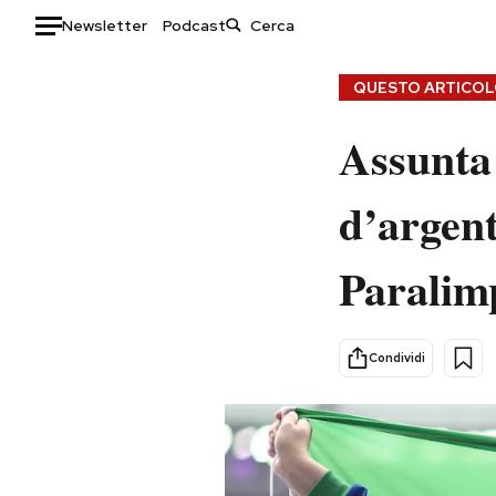
Newsletter
Podcast
Auto
QUESTO ARTICOLO
HOME
Assunta
Italia
Moda
d’argent
Mondo
Libri
Politica
Consumismi
Paralimp
Tecnologia
Storie/Idee
Internet
Ok Boomer!
Scienza
Media
Condividi
Cultura
Europa
Economia
Altrecose
Sport
Mondiali calcio 2026