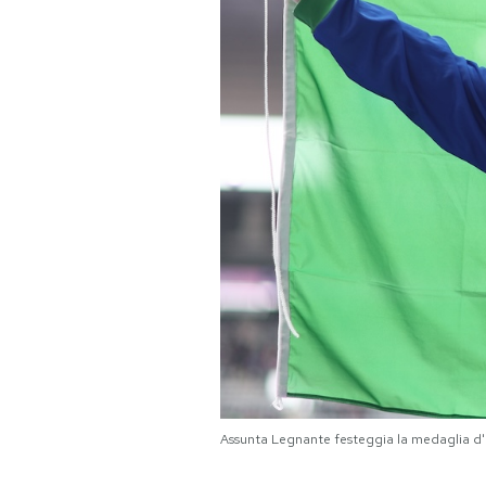
PODCAST
NEWSLETTER
I MIEI PREFERITI
SHOP
CALENDARIO
AREA PERSONALE
Assunta Legnante festeggia la medaglia d'
Area Personale
Newsletter