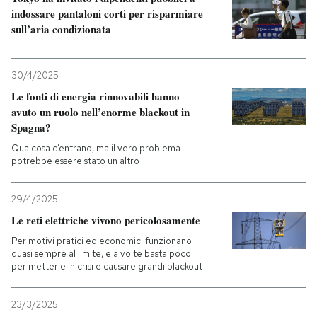
indossare pantaloni corti per risparmiare
sull’aria condizionata
PODCAST
NEWSLETTER
30/4/2025
Le fonti di energia rinnovabili hanno
avuto un ruolo nell’enorme blackout in
I MIEI PREFERITI
Spagna?
Qualcosa c’entrano, ma il vero problema
potrebbe essere stato un altro
SHOP
29/4/2025
CALENDARIO
Le reti elettriche vivono pericolosamente
Per motivi pratici ed economici funzionano
quasi sempre al limite, e a volte basta poco
AREA PERSONALE
per metterle in crisi e causare grandi blackout
Entra
23/3/2025