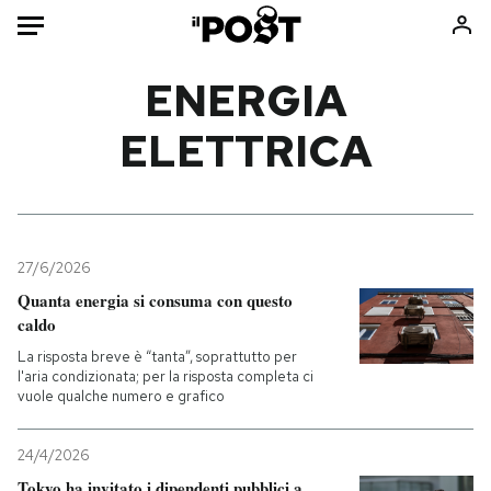
Auto
ENERGIA
ELETTRICA
HOME
Italia
Moda
Mondo
Libri
Politica
Consumismi
27/6/2026
Tecnologia
Storie/Idee
Quanta energia si consuma con questo
Internet
Ok Boomer!
caldo
Scienza
Media
La risposta breve è “tanta”, soprattutto per
Cultura
Europa
l'aria condizionata; per la risposta completa ci
vuole qualche numero e grafico
Economia
Altrecose
Sport
Mondiali calcio 2026
24/4/2026
Tokyo ha invitato i dipendenti pubblici a