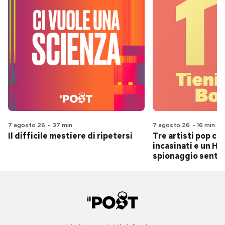
7 agosto 26
-
37 min
7 agosto 26
-
16 min
Il difficile mestiere di ripetersi
Tre artisti pop ch
incasinati e un Hit
spionaggio senti