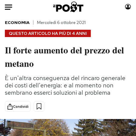
Auto
ECONOMIA
Mercoledì 6 ottobre 2021
QUESTO ARTICOLO HA PIÙ DI
4 ANNI
HOME
Il forte aumento del prezzo del
Italia
Moda
metano
Mondo
Libri
Politica
Consumismi
È un'altra conseguenza del rincaro generale
Tecnologia
Storie/Idee
dei costi dell'energia: e al momento non
Internet
Ok Boomer!
sembrano esserci soluzioni al problema
Scienza
Media
Cultura
Europa
Condividi
Economia
Altrecose
Sport
Mondiali calcio 2026