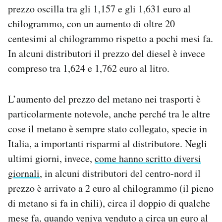
prezzo oscilla tra gli 1,157 e gli 1,631 euro al
Notifiche mobile
Regala il Post
chilogrammo, con un aumento di oltre 20
Hai bisogno di aiuto?
centesimi al chilogrammo rispetto a pochi mesi fa.
Esci
In alcuni distributori il prezzo del diesel è invece
compreso tra 1,624 e 1,762 euro al litro.
L’aumento del prezzo del metano nei trasporti è
particolarmente notevole, anche perché tra le altre
cose il metano è sempre stato collegato, specie in
Italia, a importanti risparmi al distributore. Negli
ultimi giorni, invece,
come hanno scritto diversi
giornali
, in alcuni distributori del centro-nord il
prezzo è arrivato a 2 euro al chilogrammo (il pieno
di metano si fa in chili), circa il doppio di qualche
mese fa, quando veniva venduto a circa un euro al