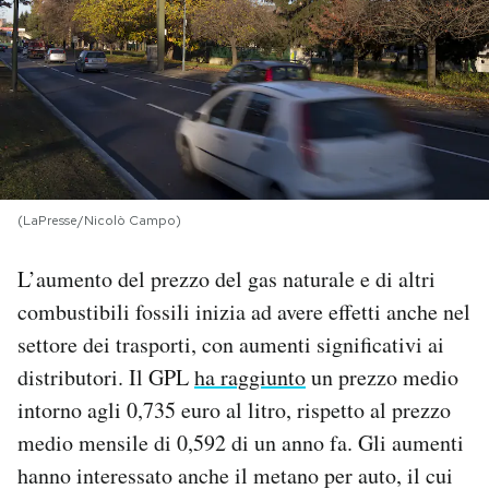
PODCAST
NEWSLETTER
I MIEI PREFERITI
(LaPresse/Nicolò Campo)
SHOP
L’aumento del prezzo del gas naturale e di altri
combustibili fossili inizia ad avere effetti anche nel
CALENDARIO
settore dei trasporti, con aumenti significativi ai
distributori. Il GPL
ha raggiunto
un prezzo medio
AREA PERSONALE
intorno agli 0,735 euro al litro, rispetto al prezzo
medio mensile di 0,592 di un anno fa. Gli aumenti
Area Personale
hanno interessato anche il metano per auto, il cui
Newsletter