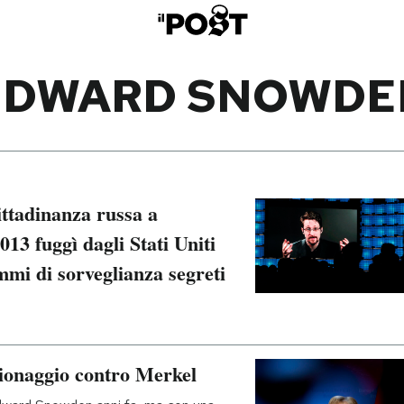
EDWARD SNOWDE
ittadinanza russa a
3 fuggì dagli Stati Uniti
mmi di sorveglianza segreti
pionaggio contro Merkel