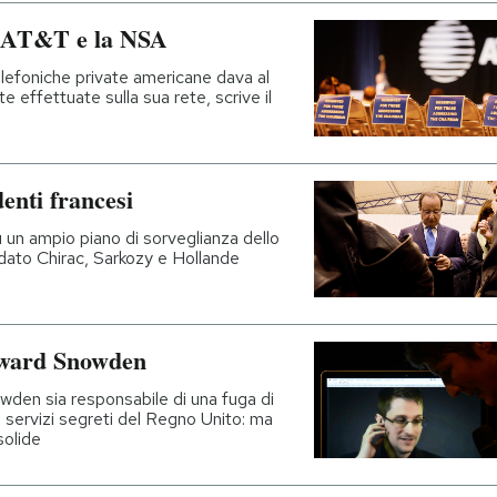
u AT&T e la NSA
lefoniche private americane dava al
e effettuate sulla sua rete, scrive il
enti francesi
un ampio piano di sorveglianza dello
dato Chirac, Sarkozy e Hollande
dward Snowden
owden sia responsabile di una fuga di
i servizi segreti del Regno Unito: ma
solide