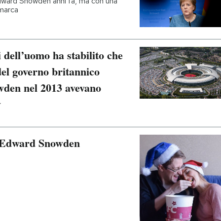
 Edward Snowden anni fa, ma con una
imarca
 dell’uomo ha stabilito che
del governo britannico
den nel 2013 avevano
y
di Edward Snowden