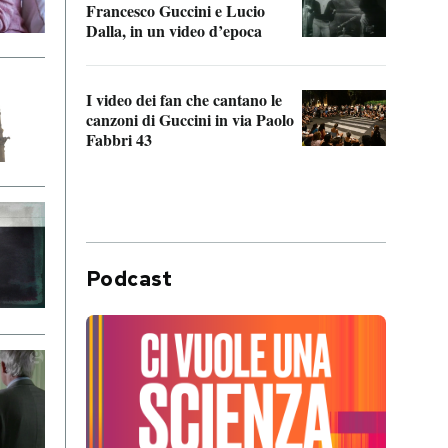
Francesco Guccini e Lucio
“Loco
Dalla, in un video d’epoca
Franc
I video dei fan che cantano le
Il de
canzoni di Guccini in via Paolo
Edoar
Fabbri 43
cappi
Podcast