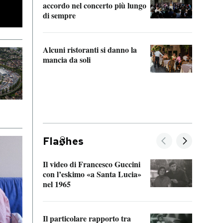
accordo nel concerto più lungo
di sempre
Il ci
parla
Alcuni ristoranti si danno la
nessu
mancia da soli
Fla
hes
Il video di Francesco Guccini
Sulla
con l’eskimo «a Santa Lucia»
vorti
nel 1965
veder
Il particolare rapporto tra
La ve