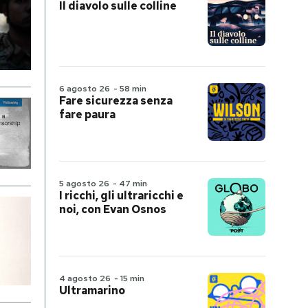
Il diavolo sulle colline
6 agosto 26
-
58 min
Fare sicurezza senza
fare paura
5 agosto 26
-
47 min
I ricchi, gli ultraricchi e
noi, con Evan Osnos
4 agosto 26
-
15 min
Ultramarino