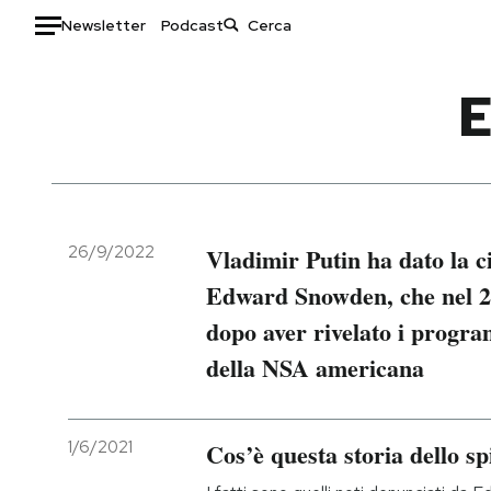
Newsletter
Podcast
Auto
HOME
Italia
Moda
Mondo
Libri
Politica
Consumismi
26/9/2022
Vladimir Putin ha dato la c
Tecnologia
Storie/Idee
Edward Snowden, che nel 201
Internet
Ok Boomer!
dopo aver rivelato i progra
Scienza
Media
della NSA americana
Cultura
Europa
Economia
Altrecose
Sport
Mondiali calcio 2026
1/6/2021
Cos’è questa storia dello s