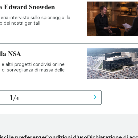
r a Edward Snowden
eria intervista sullo spionaggio, la
o dei nostri genitali
lla NSA
 altri progetti condivisi online
 di sorveglianza di massa delle
1
/
6
sci le preferenze
Condizioni d'uso
Dichiarazione di acc