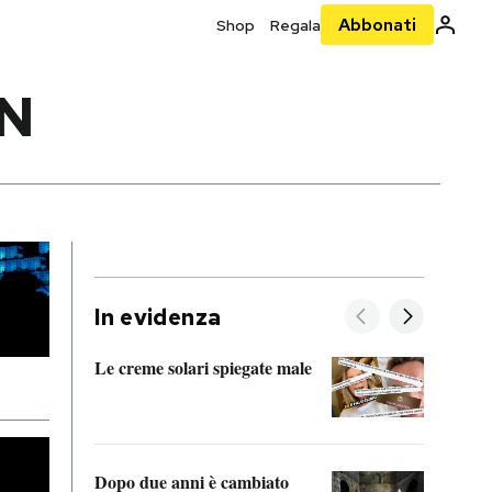
Abbonati
Shop
Regala
N
In evidenza
Le creme solari spiegate male
FitAc
guerr
Dopo due anni è cambiato
A cos