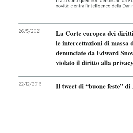
I fatti sono quelli noti denunciati da
novità: c'entra l'intelligence della Dan
PODCAST
26/5/2021
La Corte europea dei diritti
NEWSLETTER
le intercettazioni di massa 
denunciate da Edward Snow
I MIEI PREFERITI
violato il diritto alla privac
SHOP
22/12/2016
Il tweet di “buone feste” 
CALENDARIO
AREA PERSONALE
Entra