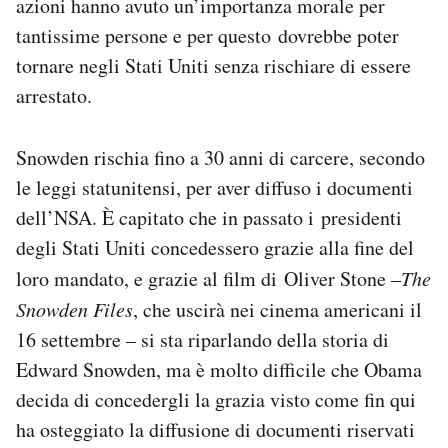
azioni hanno avuto un’importanza morale per
Notifiche mobile
tantissime persone e per questo dovrebbe poter
Regala il Post
tornare negli Stati Uniti senza rischiare di essere
Hai bisogno di aiuto?
arrestato.
Esci
Snowden rischia fino a 30 anni di carcere, secondo
le leggi statunitensi, per aver diffuso i documenti
dell’NSA. È capitato che in passato i presidenti
degli Stati Uniti concedessero grazie alla fine del
loro mandato, e grazie al film di Oliver Stone –
The
Snowden Files
, che uscirà nei cinema americani il
16 settembre – si sta riparlando della storia di
Edward Snowden, ma è molto difficile che Obama
decida di concedergli la grazia visto come fin qui
ha osteggiato la diffusione di documenti riservati