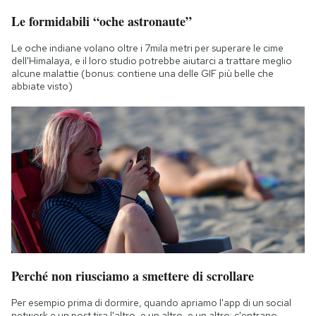
Le formidabili “oche astronaute”
Le oche indiane volano oltre i 7mila metri per superare le cime
dell'Himalaya, e il loro studio potrebbe aiutarci a trattare meglio
alcune malattie (bonus: contiene una delle GIF più belle che
abbiate visto)
Perché non riusciamo a smettere di scrollare
Per esempio prima di dormire, quando apriamo l'app di un social
network e un post tira l'altro, e un altro, e un altro: c'entrano