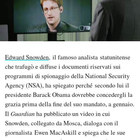
PODCAST
NEWSLETTER
I MIEI PREFERITI
Edward Snowden
, il famoso analista statunitense
che trafugò e diffuse i documenti riservati sui
programmi di spionaggio della National Security
SHOP
Agency (NSA), ha spiegato perché secondo lui il
presidente Barack Obama dovrebbe concedergli la
CALENDARIO
grazia prima della fine del suo mandato, a gennaio.
Il
Guardian
ha pubblicato un video in cui
AREA PERSONALE
Snowden, collegato da Mosca, dialoga con il
Area Personale
giornalista Ewen MacAskill e spiega che le sue
Newsletter