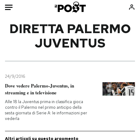
Auto
DIRETTA PALERMO
JUVENTUS
HOME
Italia
Moda
Mondo
Libri
Politica
Consumismi
24/9/2016
Tecnologia
Storie/Idee
Dove vedere Palermo-Juventus, in
Internet
Ok Boomer!
streaming e in televisione
Scienza
Media
Alle 18 la Juventus prima in classifica gioca
Cultura
Europa
contro il Palermo nel primo anticipo della
sesta giornata di Serie A: le informazioni per
Economia
Altrecose
vederla
Sport
Mondiali calcio 2026
Altri articoli su questo argomento