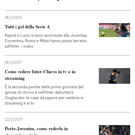
PODCAST
14/1/2013
Tutti i gol della Serie A
NEWSLETTER
Napoli e Lazio si sono avvicinate alla Juventus,
Fiorentina, Roma e Milan hanno perso terreno
sull'Inter: i video
I MIEI PREFERITI
14/1/2017
Come vedere Inter-Chievo in tv o in
SHOP
streaming
È la seconda partita della prima giornata del
CALENDARIO
girone di ritorno e nell'Inter debutterà
Gagliardini: le cose da sapere per vederla in
streaming e in tv
AREA PERSONALE
22/2/2017
Entra
Porto-Juventus, come vederla in