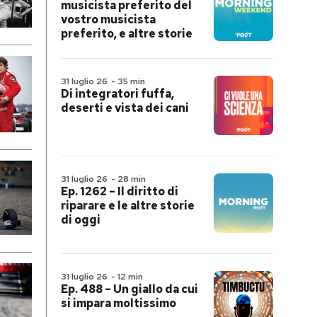
musicista preferito del
vostro musicista
preferito, e altre storie
31 luglio 26
-
35 min
Di integratori fuffa,
deserti e vista dei cani
31 luglio 26
-
28 min
Ep. 1262 – Il diritto di
riparare e le altre storie
di oggi
31 luglio 26
-
12 min
Ep. 488 – Un giallo da cui
si impara moltissimo