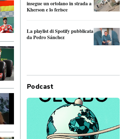
insegue un ortolano in strada a
statun
Kherson e lo ferisce
afric
La playlist di Spotify pubblicata
Quan
da Pedro Sánchez
magli
consi
difen
Podcast