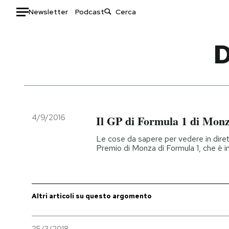
Newsletter
Podcast
Auto
HOME
Italia
Moda
Mondo
Libri
Politica
Consumismi
4/9/2016
Il GP di Formula 1 di Monza
Tecnologia
Storie/Idee
Le cose da sapere per vedere in dirett
Internet
Ok Boomer!
Premio di Monza di Formula 1, che è ini
Scienza
Media
Cultura
Europa
Economia
Altrecose
Altri articoli su questo argomento
Sport
Mondiali calcio 2026