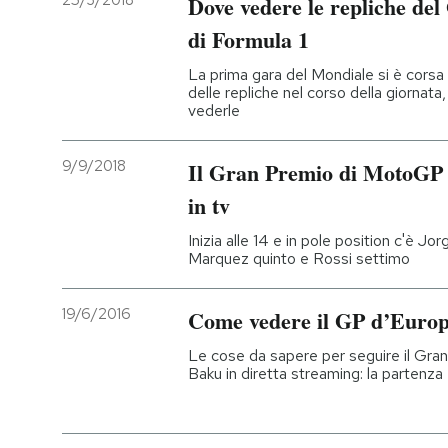
25/3/2018
Dove vedere le repliche de
di Formula 1
PODCAST
La prima gara del Mondiale si è cors
delle repliche nel corso della giornata,
NEWSLETTER
vederle
9/9/2018
Il Gran Premio di MotoGP 
I MIEI PREFERITI
in tv
SHOP
Inizia alle 14 e in pole position c'è J
Marquez quinto e Rossi settimo
CALENDARIO
19/6/2016
Come vedere il GP d’Europa
Le cose da sapere per seguire il Gran 
AREA PERSONALE
Baku in diretta streaming: la partenza 
Entra