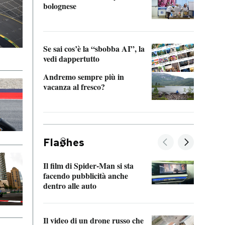
bolognese
Tom 
Se sai cos’è la “sbobba AI”, la
vedi dappertutto
Andremo sempre più in
vacanza al fresco?
Fla
hes
Il film di Spider-Man si sta
La de
facendo pubblicità anche
Franc
dentro alle auto
dello
Il video di un drone russo che
Una 