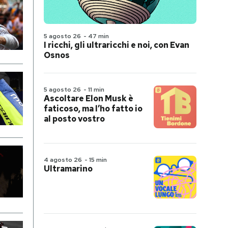
5 agosto 26
-
47 min
I ricchi, gli ultraricchi e noi, con Evan
Osnos
5 agosto 26
-
11 min
Ascoltare Elon Musk è
faticoso, ma l’ho fatto io
al posto vostro
4 agosto 26
-
15 min
Ultramarino