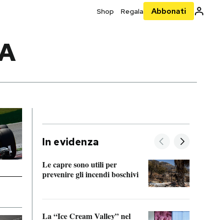
Abbonati
Shop
Regala
A
In evidenza
Le capre sono utili per
prevenire gli incendi boschivi
Le si
acces
La “Ice Cream Valley” nel
Prepa