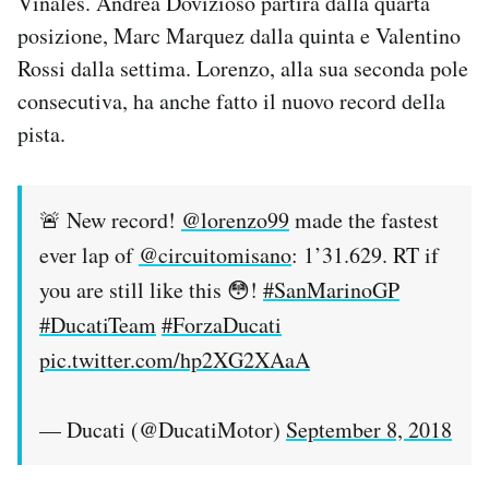
Vinales. Andrea Dovizioso partirà dalla quarta
Notifiche mobile
posizione, Marc Marquez dalla quinta e Valentino
Regala il Post
Rossi dalla settima. Lorenzo, alla sua seconda pole
Hai bisogno di aiuto?
consecutiva, ha anche fatto il nuovo record della
Esci
pista.
🚨 New record!
@lorenzo99
made the fastest
ever lap of
@circuitomisano
: 1’31.629. RT if
you are still like this 😳!
#SanMarinoGP
#DucatiTeam
#ForzaDucati
pic.twitter.com/hp2XG2XAaA
— Ducati (@DucatiMotor)
September 8, 2018