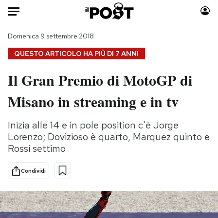
Auto
Domenica 9 settembre 2018
QUESTO ARTICOLO HA PIÙ DI
7 ANNI
HOME
Il Gran Premio di MotoGP di
Italia
Moda
Misano in streaming e in tv
Mondo
Libri
Politica
Consumismi
Inizia alle 14 e in pole position c'è Jorge
Tecnologia
Storie/Idee
Lorenzo; Dovizioso è quarto, Marquez quinto e
Internet
Ok Boomer!
Rossi settimo
Scienza
Media
Cultura
Europa
Condividi
Economia
Altrecose
Sport
Mondiali calcio 2026