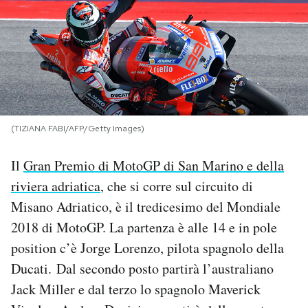
PODCAST
NEWSLETTER
I MIEI PREFERITI
(TIZIANA FABI/AFP/Getty Images)
Il
Gran Premio di MotoGP di San Marino e della
SHOP
riviera adriatica
, che si corre sul circuito di
Misano Adriatico, è il tredicesimo del Mondiale
CALENDARIO
2018 di MotoGP. La partenza è alle 14 e in pole
position c’è Jorge Lorenzo, pilota spagnolo della
AREA PERSONALE
Ducati. Dal secondo posto partirà l’australiano
Area Personale
Jack Miller e dal terzo lo spagnolo Maverick
Newsletter